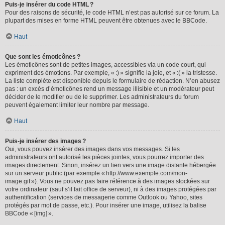
Puis-je insérer du code HTML ?
Pour des raisons de sécurité, le code HTML n’est pas autorisé sur ce forum. La
plupart des mises en forme HTML peuvent être obtenues avec le BBCode.
Haut
Que sont les émoticônes ?
Les émoticônes sont de petites images, accessibles via un code court, qui
expriment des émotions. Par exemple, « :) » signifie la joie, et « :( » la tristesse.
La liste complète est disponible depuis le formulaire de rédaction. N’en abusez
pas : un excès d’émoticônes rend un message illisible et un modérateur peut
décider de le modifier ou de le supprimer. Les administrateurs du forum
peuvent également limiter leur nombre par message.
Haut
Puis-je insérer des images ?
Oui, vous pouvez insérer des images dans vos messages. Si les
administrateurs ont autorisé les pièces jointes, vous pourrez importer des
images directement. Sinon, insérez un lien vers une image distante hébergée
sur un serveur public (par exemple « http://www.exemple.com/mon-
image.gif »). Vous ne pouvez pas faire référence à des images stockées sur
votre ordinateur (sauf s’il fait office de serveur), ni à des images protégées par
authentification (services de messagerie comme Outlook ou Yahoo, sites
protégés par mot de passe, etc.). Pour insérer une image, utilisez la balise
BBCode « [img] ».