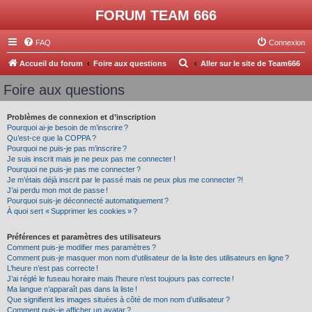
FORUM TEAM 666
FAQ
Connexion
R
Accueil du forum
Foire aux questions
Aller sur le site de Team666
e
Foire aux questions
c
h
Problèmes de connexion et d’inscription
Pourquoi ai-je besoin de m’inscrire ?
e
Qu’est-ce que la COPPA ?
r
Pourquoi ne puis-je pas m’inscrire ?
Je suis inscrit mais je ne peux pas me connecter !
c
Pourquoi ne puis-je pas me connecter ?
Je m’étais déjà inscrit par le passé mais ne peux plus me connecter ?!
h
J’ai perdu mon mot de passe !
e
Pourquoi suis-je déconnecté automatiquement ?
À quoi sert « Supprimer les cookies » ?
r
Préférences et paramètres des utilisateurs
Comment puis-je modifier mes paramètres ?
Comment puis-je masquer mon nom d’utilisateur de la liste des utilisateurs en ligne ?
L’heure n’est pas correcte !
J’ai réglé le fuseau horaire mais l’heure n’est toujours pas correcte !
Ma langue n’apparaît pas dans la liste !
Que signifient les images situées à côté de mon nom d’utilisateur ?
Comment puis-je afficher un avatar ?