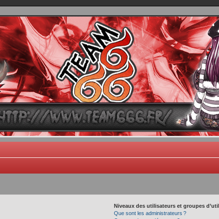
TEAM 666
B One, Blaster Knuckle et Death Trance
Niveaux des utilisateurs et groupes d’uti
Que sont les administrateurs ?