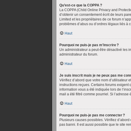
Qu’est-ce que la COPPA ?
La COPPA (Child Online Privacy and Protectio
d’obtenir un consentement écrit de leurs paren
Limited et les propriétaires de ce forum n’ap
problèmes d’abus ou d’ordres légaux liés à c
Haut
Pourquoi ne puis-je pas m’inscrire ?
Un administrateur a peut-être désactivé les in
administrateur du forum.
Haut
Je suis inscrit mais je ne peux pas me conn
Vérifiez d’abord que votre nom d’utilisateur e
instructions reçues. Certains forums exigent 
information vous a été indiquée lors de l’insc
mail a été filtré comme pourriel. Si l’adresse 
Haut
Pourquoi ne puis-je pas me connecter ?
Plusieurs causes possibles. Vérifiez d’abord q
pas banni. Il est aussi possible que le site r