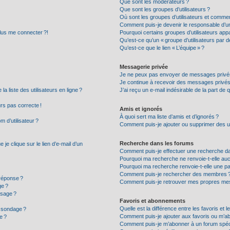
Que sont les modérateurs ?
Que sont les groupes d’utilisateurs ?
Où sont les groupes d’utilisateurs et commen
Comment puis-je devenir le responsable d’un 
plus me connecter ?!
Pourquoi certains groupes d’utilisateurs appa
Qu’est-ce qu’un « groupe d’utilisateurs par d
Qu’est-ce que le lien « L’équipe » ?
Messagerie privée
Je ne peux pas envoyer de messages privés
Je continue à recevoir des messages privés n
 liste des utilisateurs en ligne ?
J’ai reçu un e-mail indésirable de la part de 
urs pas correcte !
Amis et ignorés
À quoi sert ma liste d’amis et d’ignorés ?
 d’utilisateur ?
Comment puis-je ajouter ou supprimer des uti
Recherche dans les forums
e clique sur le lien d’e-mail d’un
Comment puis-je effectuer une recherche d
Pourquoi ma recherche ne renvoie-t-elle auc
Pourquoi ma recherche renvoie-t-elle une p
Comment puis-je rechercher des membres 
réponse ?
Comment puis-je retrouver mes propres mes
ge ?
ssage ?
Favoris et abonnements
Quelle est la différence entre les favoris et
n sondage ?
Comment puis-je ajouter aux favoris ou m’ab
e ?
Comment puis-je m’abonner à un forum spéc