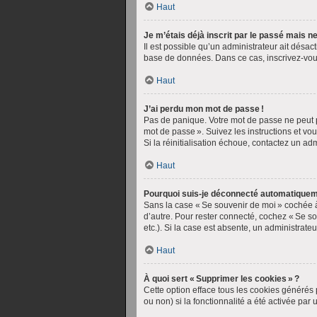
Haut
Je m’étais déjà inscrit par le passé mais 
Il est possible qu’un administrateur ait désa
base de données. Dans ce cas, inscrivez-vou
Haut
J’ai perdu mon mot de passe !
Pas de panique. Votre mot de passe ne peut pa
mot de passe ». Suivez les instructions et v
Si la réinitialisation échoue, contactez un ad
Haut
Pourquoi suis-je déconnecté automatiquem
Sans la case « Se souvenir de moi » cochée à
d’autre. Pour rester connecté, cochez « Se so
etc.). Si la case est absente, un administrate
Haut
À quoi sert « Supprimer les cookies » ?
Cette option efface tous les cookies générés 
ou non) si la fonctionnalité a été activée p