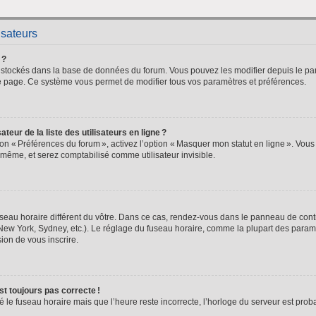
isateurs
 ?
nt stockés dans la base de données du forum. Vous pouvez les modifier depuis le pan
 de page. Ce système vous permet de modifier tous vos paramètres et préférences.
ur de la liste des utilisateurs en ligne ?
ion « Préférences du forum », activez l’option « Masquer mon statut en ligne ». Vous
même, et serez comptabilisé comme utilisateur invisible.
seau horaire différent du vôtre. Dans ce cas, rendez-vous dans le panneau de contrô
New York, Sydney, etc.). Le réglage du fuseau horaire, comme la plupart des paramèt
asion de vous inscrire.
est toujours pas correcte !
lé le fuseau horaire mais que l’heure reste incorrecte, l’horloge du serveur est pr