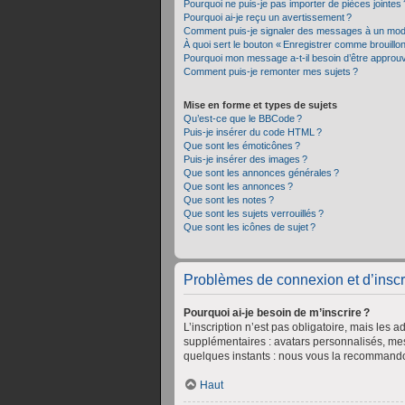
Pourquoi ne puis-je pas importer de pièces jointes 
Pourquoi ai-je reçu un avertissement ?
Comment puis-je signaler des messages à un mod
À quoi sert le bouton « Enregistrer comme brouillon 
Pourquoi mon message a-t-il besoin d’être approu
Comment puis-je remonter mes sujets ?
Mise en forme et types de sujets
Qu’est-ce que le BBCode ?
Puis-je insérer du code HTML ?
Que sont les émoticônes ?
Puis-je insérer des images ?
Que sont les annonces générales ?
Que sont les annonces ?
Que sont les notes ?
Que sont les sujets verrouillés ?
Que sont les icônes de sujet ?
Problèmes de connexion et d’inscr
Pourquoi ai-je besoin de m’inscrire ?
L’inscription n’est pas obligatoire, mais les 
supplémentaires : avatars personnalisés, mess
quelques instants : nous vous la recommand
Haut