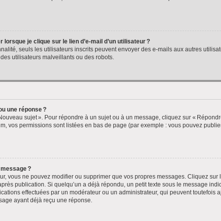
rsque je clique sur le lien d’e-mail d’un utilisateur ?
nnalité, seuls les utilisateurs inscrits peuvent envoyer des e-mails aux autres utilisa
des utilisateurs malveillants ou des robots.
ou une réponse ?
 Nouveau sujet ». Pour répondre à un sujet ou à un message, cliquez sur « Répondre 
m, vos permissions sont listées en bas de page (par exemple : vous pouvez publi
n message ?
ur, vous ne pouvez modifier ou supprimer que vos propres messages. Cliquez sur l
près publication. Si quelqu’un a déjà répondu, un petit texte sous le message indi
ications effectuées par un modérateur ou un administrateur, qui peuvent toutefois aj
sage ayant déjà reçu une réponse.