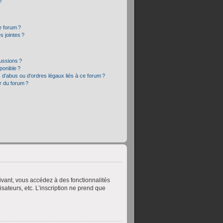
?
e forum ?
 jointes ?
cussions ?
sponible ?
 d’abus ou d’ordres légaux liés à ce forum ?
r du forum ?
crivant, vous accédez à des fonctionnalités
sateurs, etc. L’inscription ne prend que