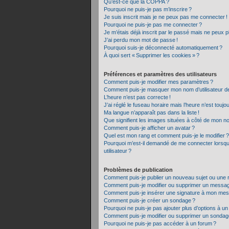
Qu’est-ce que la COPPA ?
Pourquoi ne puis-je pas m’inscrire ?
Je suis inscrit mais je ne peux pas me connecter !
Pourquoi ne puis-je pas me connecter ?
Je m’étais déjà inscrit par le passé mais ne peux 
J’ai perdu mon mot de passe !
Pourquoi suis-je déconnecté automatiquement ?
À quoi sert « Supprimer les cookies » ?
Préférences et paramètres des utilisateurs
Comment puis-je modifier mes paramètres ?
Comment puis-je masquer mon nom d’utilisateur de la
L’heure n’est pas correcte !
J’ai réglé le fuseau horaire mais l’heure n’est toujo
Ma langue n’apparaît pas dans la liste !
Que signifient les images situées à côté de mon nom
Comment puis-je afficher un avatar ?
Quel est mon rang et comment puis-je le modifier ?
Pourquoi m’est-il demandé de me connecter lorsque j
utilisateur ?
Problèmes de publication
Comment puis-je publier un nouveau sujet ou une 
Comment puis-je modifier ou supprimer un messa
Comment puis-je insérer une signature à mon me
Comment puis-je créer un sondage ?
Pourquoi ne puis-je pas ajouter plus d’options à u
Comment puis-je modifier ou supprimer un sondag
Pourquoi ne puis-je pas accéder à un forum ?