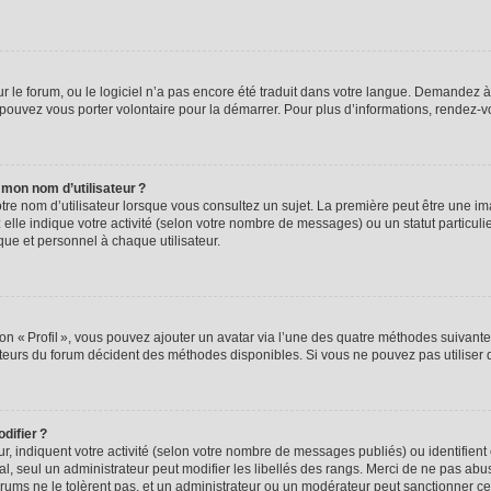
ur le forum, ou le logiciel n’a pas encore été traduit dans votre langue. Demandez à 
s pouvez vous porter volontaire pour la démarrer. Pour plus d’informations, rendez-
 mon nom d’utilisateur ?
re nom d’utilisateur lorsque vous consultez un sujet. La première peut être une im
 elle indique votre activité (selon votre nombre de messages) ou un statut particuli
ique et personnel à chaque utilisateur.
on « Profil », vous pouvez ajouter un avatar via l’une des quatre méthodes suivantes
teurs du forum décident des méthodes disponibles. Si vous ne pouvez pas utiliser d
difier ?
ur, indiquent votre activité (selon votre nombre de messages publiés) ou identifient 
l, seul un administrateur peut modifier les libellés des rangs. Merci de ne pas ab
orums ne le tolèrent pas, et un administrateur ou un modérateur peut sanctionner 