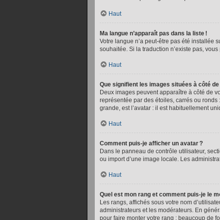
Haut
Ma langue n’apparaît pas dans la liste !
Votre langue n’a peut-être pas été installée s
souhaitée. Si la traduction n’existe pas, vou
Haut
Que signifient les images situées à côté de
Deux images peuvent apparaître à côté de vot
représentée par des étoiles, carrés ou ronds :
grande, est l’avatar : il est habituellement un
Haut
Comment puis-je afficher un avatar ?
Dans le panneau de contrôle utilisateur, secti
ou import d’une image locale. Les administra
Haut
Quel est mon rang et comment puis-je le mo
Les rangs, affichés sous votre nom d’utilisate
administrateurs et les modérateurs. En généra
pour faire monter votre rang : beaucoup de f