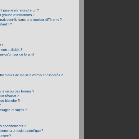
t puis-je en rejoindre un ?
groupe d’utilisateurs ?
raissent-ils dans une couleur différente ?
éfaut » ?
 !
on sollicités !
quelqu’un sur ce forum !
lisateurs de ma liste d’amis et d’ignorés ?
ans un ou des forums ?
un résultat ?
age blanche ?!
?
sages et sujets ?
 les abonnements ?
onner à un sujet spécifique ?
ifique ?