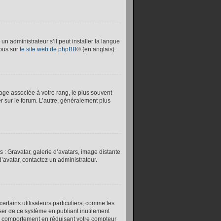
un administrateur s’il peut installer la langue
vous sur
le site web de phpBB
® (en anglais).
age associée à votre rang, le plus souvent
er sur le forum. L’autre, généralement plus
 : Gravatar, galerie d’avatars, image distante
’avatar, contactez un administrateur.
certains utilisateurs particuliers, comme les
user de ce système en publiant inutilement
ce comportement en réduisant votre compteur