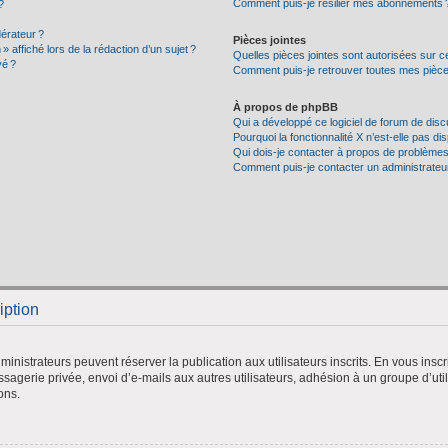
Comment puis-je résilier mes abonnements 
?
érateur ?
Pièces jointes
» affiché lors de la rédaction d’un sujet ?
Quelles pièces jointes sont autorisées sur c
vé ?
Comment puis-je retrouver toutes mes pièces
À propos de phpBB
Qui a développé ce logiciel de forum de dis
Pourquoi la fonctionnalité X n’est-elle pas di
Qui dois-je contacter à propos de problèmes
Comment puis-je contacter un administrateu
iption
administrateurs peuvent réserver la publication aux utilisateurs inscrits. En vous ins
agerie privée, envoi d’e-mails aux autres utilisateurs, adhésion à un groupe d’utili
ons.