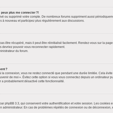
ne peux plus me connecter ?!
ctivé ou supprimé votre compte. De nombreux forums suppriment aussi périodiquement 
s à nouveau et participez plus régulièrement aux discussions.
s être récupéré, mais il peut être réinitialisé facilement. Rendez-vous sur la pag
ous devriez pouvoir vous reconnecter rapidement.
ministrateur du forum.
ent ?
 la connexion, vous ne restez connecté que pendant une durée limitée. Cela évite l
uvenir de moi ». Évitez cette option si vous vous connectez depuis un ordinateur pub
ur a probablement désactivé cette fonctionnalité.
par phpBB 3.3, qui conservent votre authentification et votre session. Les cookies e
ar un administrateur. En cas de problèmes répétés de connexion ou de déconnexion,