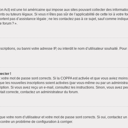
n Act) est une loi américaine qui impose aux sites pouvant collecter des informat
ts ou tuteurs légaux. Si vous n’êtes pas sûr de l’applicabilité de cette loi à votre 
portent pas d’assistance légale ; ne les contactez pas à ce sujet, sauf comme indiq
e forum ? ».
scriptions, ou banni votre adresse IP, ou interdit le nom d’utilisateur souhaité. Pour
ecter !
t votre mot de passe sont corrects. Si la COPPA est activée et que vous aviez moins 
que les nouvelles inscriptions soient activées (par vous-même ou par un administra
ription. Si vous avez reçu un e-mail, consultez les instructions. Sinon, vous avez pe
était correcte, contactez un administrateur du forum.
ue votre nom d’utilisateur et votre mot de passe sont corrects. Si oui, contactez un
encontre un problème de configuration à corriger.