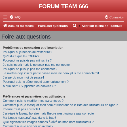
FORUM TEAM 666
FAQ
Connexion
R
Accueil du forum
Foire aux questions
Aller sur le site de Team666
e
Foire aux questions
c
h
Problèmes de connexion et d’inscription
Pourquoi ai-je besoin de m’inscrire ?
e
Qu’est-ce que la COPPA ?
r
Pourquoi ne puis-je pas m’inscrire ?
Je suis inscrit mais je ne peux pas me connecter !
c
Pourquoi ne puis-je pas me connecter ?
Je m’étais déjà inscrit par le passé mais ne peux plus me connecter ?!
h
J’ai perdu mon mot de passe !
e
Pourquoi suis-je déconnecté automatiquement ?
À quoi sert « Supprimer les cookies » ?
r
Préférences et paramètres des utilisateurs
Comment puis-je modifier mes paramètres ?
Comment puis-je masquer mon nom d’utilisateur de la liste des utilisateurs en ligne ?
L’heure n’est pas correcte !
J’ai réglé le fuseau horaire mais l’heure n’est toujours pas correcte !
Ma langue n’apparaît pas dans la liste !
Que signifient les images situées à côté de mon nom d’utilisateur ?
Comment puis-je afficher un avatar ?