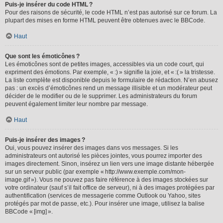
Puis-je insérer du code HTML ?
Pour des raisons de sécurité, le code HTML n’est pas autorisé sur ce forum. La
plupart des mises en forme HTML peuvent être obtenues avec le BBCode.
Haut
Que sont les émoticônes ?
Les émoticônes sont de petites images, accessibles via un code court, qui
expriment des émotions. Par exemple, « :) » signifie la joie, et « :( » la tristesse.
La liste complète est disponible depuis le formulaire de rédaction. N’en abusez
pas : un excès d’émoticônes rend un message illisible et un modérateur peut
décider de le modifier ou de le supprimer. Les administrateurs du forum
peuvent également limiter leur nombre par message.
Haut
Puis-je insérer des images ?
Oui, vous pouvez insérer des images dans vos messages. Si les
administrateurs ont autorisé les pièces jointes, vous pourrez importer des
images directement. Sinon, insérez un lien vers une image distante hébergée
sur un serveur public (par exemple « http://www.exemple.com/mon-
image.gif »). Vous ne pouvez pas faire référence à des images stockées sur
votre ordinateur (sauf s’il fait office de serveur), ni à des images protégées par
authentification (services de messagerie comme Outlook ou Yahoo, sites
protégés par mot de passe, etc.). Pour insérer une image, utilisez la balise
BBCode « [img] ».