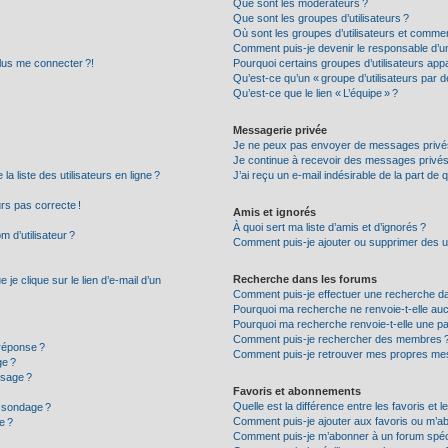
Que sont les modérateurs ?
Que sont les groupes d’utilisateurs ?
Où sont les groupes d’utilisateurs et commen
Comment puis-je devenir le responsable d’un 
plus me connecter ?!
Pourquoi certains groupes d’utilisateurs appa
Qu’est-ce qu’un « groupe d’utilisateurs par d
Qu’est-ce que le lien « L’équipe » ?
Messagerie privée
Je ne peux pas envoyer de messages privés
Je continue à recevoir des messages privés n
 liste des utilisateurs en ligne ?
J’ai reçu un e-mail indésirable de la part de 
urs pas correcte !
Amis et ignorés
À quoi sert ma liste d’amis et d’ignorés ?
 d’utilisateur ?
Comment puis-je ajouter ou supprimer des uti
Recherche dans les forums
e clique sur le lien d’e-mail d’un
Comment puis-je effectuer une recherche d
Pourquoi ma recherche ne renvoie-t-elle auc
Pourquoi ma recherche renvoie-t-elle une p
Comment puis-je rechercher des membres 
réponse ?
Comment puis-je retrouver mes propres mes
ge ?
ssage ?
Favoris et abonnements
Quelle est la différence entre les favoris et
n sondage ?
Comment puis-je ajouter aux favoris ou m’ab
e ?
Comment puis-je m’abonner à un forum spéc