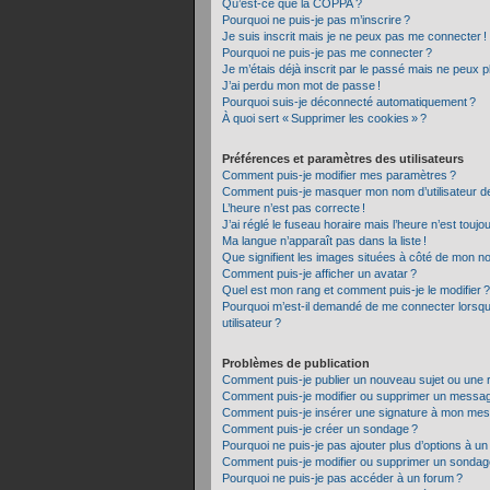
Qu’est-ce que la COPPA ?
Pourquoi ne puis-je pas m’inscrire ?
Je suis inscrit mais je ne peux pas me connecter !
Pourquoi ne puis-je pas me connecter ?
Je m’étais déjà inscrit par le passé mais ne peux 
J’ai perdu mon mot de passe !
Pourquoi suis-je déconnecté automatiquement ?
À quoi sert « Supprimer les cookies » ?
Préférences et paramètres des utilisateurs
Comment puis-je modifier mes paramètres ?
Comment puis-je masquer mon nom d’utilisateur de la
L’heure n’est pas correcte !
J’ai réglé le fuseau horaire mais l’heure n’est toujo
Ma langue n’apparaît pas dans la liste !
Que signifient les images situées à côté de mon nom
Comment puis-je afficher un avatar ?
Quel est mon rang et comment puis-je le modifier ?
Pourquoi m’est-il demandé de me connecter lorsque j
utilisateur ?
Problèmes de publication
Comment puis-je publier un nouveau sujet ou une 
Comment puis-je modifier ou supprimer un messa
Comment puis-je insérer une signature à mon me
Comment puis-je créer un sondage ?
Pourquoi ne puis-je pas ajouter plus d’options à u
Comment puis-je modifier ou supprimer un sondag
Pourquoi ne puis-je pas accéder à un forum ?