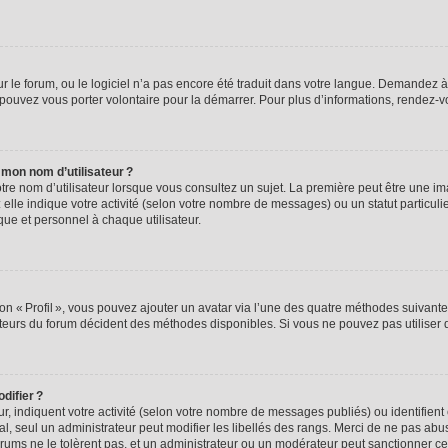
ur le forum, ou le logiciel n’a pas encore été traduit dans votre langue. Demandez à 
s pouvez vous porter volontaire pour la démarrer. Pour plus d’informations, rendez-
 mon nom d’utilisateur ?
re nom d’utilisateur lorsque vous consultez un sujet. La première peut être une im
 elle indique votre activité (selon votre nombre de messages) ou un statut particuli
ique et personnel à chaque utilisateur.
on « Profil », vous pouvez ajouter un avatar via l’une des quatre méthodes suivantes
teurs du forum décident des méthodes disponibles. Si vous ne pouvez pas utiliser d
difier ?
ur, indiquent votre activité (selon votre nombre de messages publiés) ou identifient 
l, seul un administrateur peut modifier les libellés des rangs. Merci de ne pas ab
orums ne le tolèrent pas, et un administrateur ou un modérateur peut sanctionner 