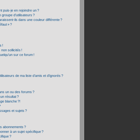
t puis-je en rejoindre un ?
groupe d’utilisateurs ?
raissent-ils dans une couleur différente ?
éfaut » ?
 !
on sollicités !
quelqu’un sur ce forum !
lisateurs de ma liste d’amis et d’ignorés ?
ans un ou des forums ?
un résultat ?
age blanche ?!
?
sages et sujets ?
 les abonnements ?
onner à un sujet spécifique ?
ifique ?