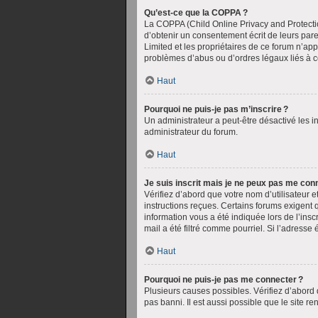
Qu’est-ce que la COPPA ?
La COPPA (Child Online Privacy and Protectio
d’obtenir un consentement écrit de leurs paren
Limited et les propriétaires de ce forum n’ap
problèmes d’abus ou d’ordres légaux liés à c
Haut
Pourquoi ne puis-je pas m’inscrire ?
Un administrateur a peut-être désactivé les in
administrateur du forum.
Haut
Je suis inscrit mais je ne peux pas me conn
Vérifiez d’abord que votre nom d’utilisateur e
instructions reçues. Certains forums exigent 
information vous a été indiquée lors de l’insc
mail a été filtré comme pourriel. Si l’adresse 
Haut
Pourquoi ne puis-je pas me connecter ?
Plusieurs causes possibles. Vérifiez d’abord q
pas banni. Il est aussi possible que le site r