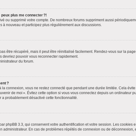
ne peux plus me connecter ?!
ctivé ou supprimé votre compte. De nombreux forums suppriment aussi périodiquement 
s à nouveau et participez plus régulièrement aux discussions.
s être récupéré, mais il peut être réinitialisé facilement. Rendez-vous sur la pag
ous devriez pouvoir vous reconnecter rapidement.
ministrateur du forum.
ent ?
 la connexion, vous ne restez connecté que pendant une durée limitée. Cela évite l
uvenir de moi ». Évitez cette option si vous vous connectez depuis un ordinateur pub
ur a probablement désactivé cette fonctionnalité.
par phpBB 3.3, qui conservent votre authentification et votre session. Les cookies e
ar un administrateur. En cas de problèmes répétés de connexion ou de déconnexion,