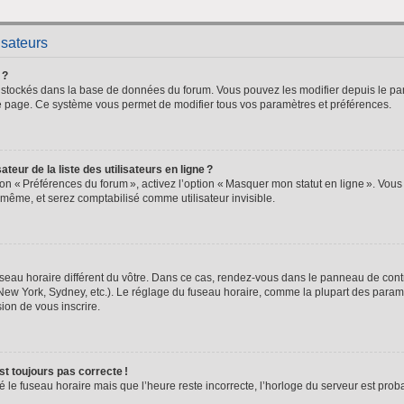
isateurs
 ?
nt stockés dans la base de données du forum. Vous pouvez les modifier depuis le pan
 de page. Ce système vous permet de modifier tous vos paramètres et préférences.
ur de la liste des utilisateurs en ligne ?
ion « Préférences du forum », activez l’option « Masquer mon statut en ligne ». Vous
même, et serez comptabilisé comme utilisateur invisible.
seau horaire différent du vôtre. Dans ce cas, rendez-vous dans le panneau de contrô
New York, Sydney, etc.). Le réglage du fuseau horaire, comme la plupart des paramèt
asion de vous inscrire.
est toujours pas correcte !
lé le fuseau horaire mais que l’heure reste incorrecte, l’horloge du serveur est pr