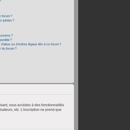
?
e forum ?
 jointes ?
cussions ?
sponible ?
 d’abus ou d’ordres légaux liés à ce forum ?
r du forum ?
crivant, vous accédez à des fonctionnalités
sateurs, etc. L’inscription ne prend que