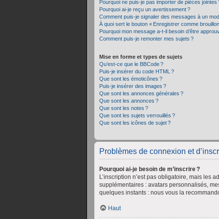
Pourquoi ne puis-je pas importer de pièces jointes 
Pourquoi ai-je reçu un avertissement ?
Comment puis-je signaler des messages à un mod
À quoi sert le bouton « Enregistrer comme brouillon 
Pourquoi mon message a-t-il besoin d’être approu
Comment puis-je remonter mes sujets ?
Mise en forme et types de sujets
Qu’est-ce que le BBCode ?
Puis-je insérer du code HTML ?
Que sont les émoticônes ?
Puis-je insérer des images ?
Que sont les annonces générales ?
Que sont les annonces ?
Que sont les notes ?
Que sont les sujets verrouillés ?
Que sont les icônes de sujet ?
Problèmes de connexion et d’inscr
Pourquoi ai-je besoin de m’inscrire ?
L’inscription n’est pas obligatoire, mais les 
supplémentaires : avatars personnalisés, mess
quelques instants : nous vous la recommand
Haut