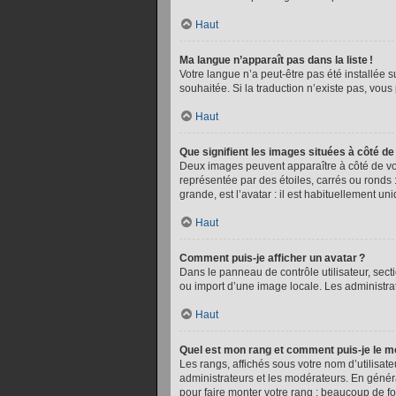
Haut
Ma langue n’apparaît pas dans la liste !
Votre langue n’a peut-être pas été installée s
souhaitée. Si la traduction n’existe pas, vou
Haut
Que signifient les images situées à côté de
Deux images peuvent apparaître à côté de vot
représentée par des étoiles, carrés ou ronds :
grande, est l’avatar : il est habituellement un
Haut
Comment puis-je afficher un avatar ?
Dans le panneau de contrôle utilisateur, secti
ou import d’une image locale. Les administra
Haut
Quel est mon rang et comment puis-je le mo
Les rangs, affichés sous votre nom d’utilisate
administrateurs et les modérateurs. En généra
pour faire monter votre rang : beaucoup de f