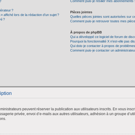
Comment puis-je résilier mes abonnements 
?
érateur ?
Pièces jointes
» affiché lors de la rédaction d’un sujet ?
Quelles pièces jointes sont autorisées sur c
vé ?
Comment puis-je retrouver toutes mes pièces
À propos de phpBB
Qui a développé ce logiciel de forum de dis
Pourquoi la fonctionnalité X n’est-elle pas di
Qui dois-je contacter à propos de problèmes
Comment puis-je contacter un administrateu
iption
administrateurs peuvent réserver la publication aux utilisateurs inscrits. En vous ins
agerie privée, envoi d’e-mails aux autres utilisateurs, adhésion à un groupe d’utili
ons.