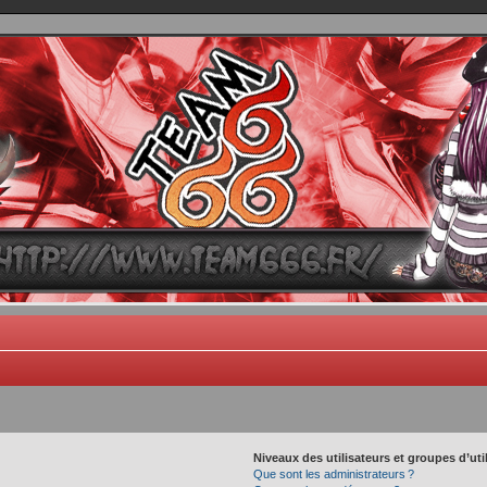
TEAM 666
B One, Blaster Knuckle et Death Trance
Niveaux des utilisateurs et groupes d’uti
Que sont les administrateurs ?