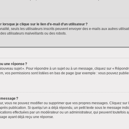
rsque je clique sur le lien d’e-mail d’un utilisateur ?
nnalité, seuls les utilisateurs inscrits peuvent envoyer des e-mails aux autres utilisa
des utilisateurs malveillants ou des robots.
ou une réponse ?
 Nouveau sujet ». Pour répondre à un sujet ou à un message, cliquez sur « Répondre 
m, vos permissions sont listées en bas de page (par exemple : vous pouvez publi
n message ?
ur, vous ne pouvez modifier ou supprimer que vos propres messages. Cliquez sur l
près publication. Si quelqu’un a déjà répondu, un petit texte sous le message indi
ications effectuées par un modérateur ou un administrateur, qui peuvent toutefois aj
sage ayant déjà reçu une réponse.