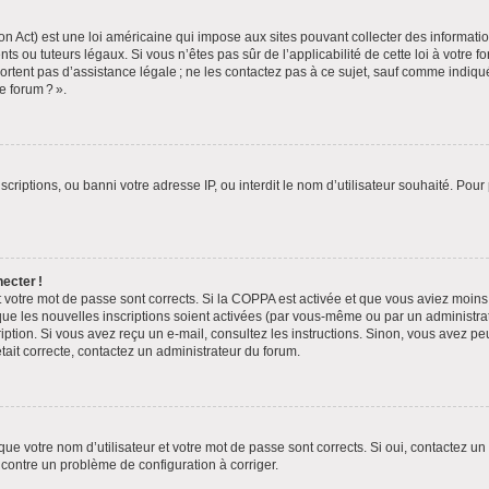
n Act) est une loi américaine qui impose aux sites pouvant collecter des informat
ts ou tuteurs légaux. Si vous n’êtes pas sûr de l’applicabilité de cette loi à votre 
portent pas d’assistance légale ; ne les contactez pas à ce sujet, sauf comme indiq
e forum ? ».
scriptions, ou banni votre adresse IP, ou interdit le nom d’utilisateur souhaité. Pour
ecter !
t votre mot de passe sont corrects. Si la COPPA est activée et que vous aviez moins 
que les nouvelles inscriptions soient activées (par vous-même ou par un administra
ription. Si vous avez reçu un e-mail, consultez les instructions. Sinon, vous avez pe
était correcte, contactez un administrateur du forum.
ue votre nom d’utilisateur et votre mot de passe sont corrects. Si oui, contactez un
encontre un problème de configuration à corriger.