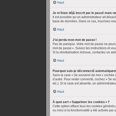
Haut
Je m’étais déjà inscrit par le passé mais 
Il est possible qu’un administrateur ait désa
base de données. Dans ce cas, inscrivez-vou
Haut
J’ai perdu mon mot de passe !
Pas de panique. Votre mot de passe ne peut pa
mot de passe ». Suivez les instructions et v
Si la réinitialisation échoue, contactez un ad
Haut
Pourquoi suis-je déconnecté automatiquem
Sans la case « Se souvenir de moi » cochée à
d’autre. Pour rester connecté, cochez « Se so
etc.). Si la case est absente, un administrate
Haut
À quoi sert « Supprimer les cookies » ?
Cette option efface tous les cookies générés 
ou non) si la fonctionnalité a été activée p