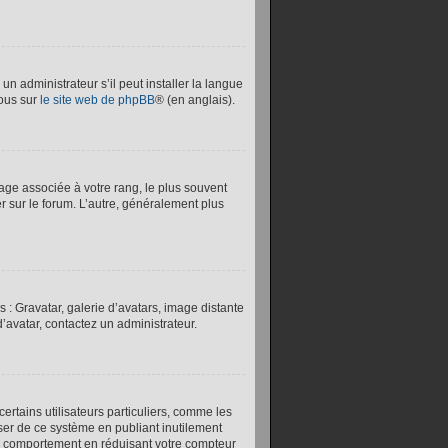
un administrateur s’il peut installer la langue
vous sur
le site web de phpBB
® (en anglais).
age associée à votre rang, le plus souvent
er sur le forum. L’autre, généralement plus
 : Gravatar, galerie d’avatars, image distante
’avatar, contactez un administrateur.
certains utilisateurs particuliers, comme les
user de ce système en publiant inutilement
ce comportement en réduisant votre compteur