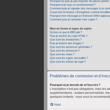
Pourquoi ne puis-je pas importer de pièces jointes 
Pourquoi ai-je reçu un avertissement ?
Comment puis-je signaler des messages à un mod
À quoi sert le bouton « Enregistrer comme brouillon 
Pourquoi mon message a-t-il besoin d’être approu
Comment puis-je remonter mes sujets ?
Mise en forme et types de sujets
Qu’est-ce que le BBCode ?
Puis-je insérer du code HTML ?
Que sont les émoticônes ?
Puis-je insérer des images ?
Que sont les annonces générales ?
Que sont les annonces ?
Que sont les notes ?
Que sont les sujets verrouillés ?
Que sont les icônes de sujet ?
Problèmes de connexion et d’inscr
Pourquoi ai-je besoin de m’inscrire ?
L’inscription n’est pas obligatoire, mais les 
supplémentaires : avatars personnalisés, mess
quelques instants : nous vous la recommand
Haut