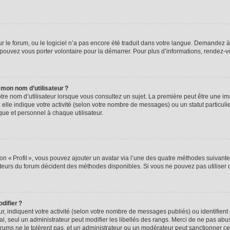
ur le forum, ou le logiciel n’a pas encore été traduit dans votre langue. Demandez à 
s pouvez vous porter volontaire pour la démarrer. Pour plus d’informations, rendez-
 mon nom d’utilisateur ?
re nom d’utilisateur lorsque vous consultez un sujet. La première peut être une im
 elle indique votre activité (selon votre nombre de messages) ou un statut particuli
ique et personnel à chaque utilisateur.
on « Profil », vous pouvez ajouter un avatar via l’une des quatre méthodes suivantes
teurs du forum décident des méthodes disponibles. Si vous ne pouvez pas utiliser d
difier ?
ur, indiquent votre activité (selon votre nombre de messages publiés) ou identifient 
l, seul un administrateur peut modifier les libellés des rangs. Merci de ne pas ab
orums ne le tolèrent pas, et un administrateur ou un modérateur peut sanctionner 