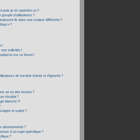
t puis-je en rejoindre un ?
groupe d’utilisateurs ?
raissent-ils dans une couleur différente ?
éfaut » ?
 !
on sollicités !
quelqu’un sur ce forum !
lisateurs de ma liste d’amis et d’ignorés ?
ans un ou des forums ?
un résultat ?
age blanche ?!
?
sages et sujets ?
 les abonnements ?
onner à un sujet spécifique ?
ifique ?