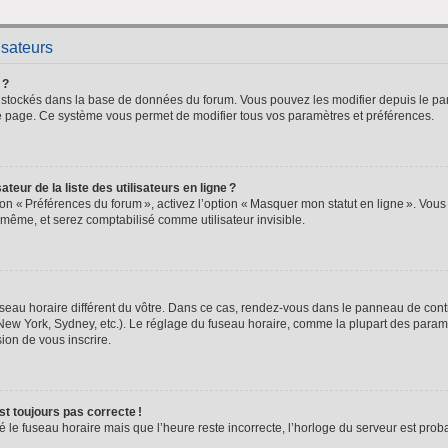
isateurs
 ?
nt stockés dans la base de données du forum. Vous pouvez les modifier depuis le pan
 de page. Ce système vous permet de modifier tous vos paramètres et préférences.
ur de la liste des utilisateurs en ligne ?
ion « Préférences du forum », activez l’option « Masquer mon statut en ligne ». Vous
même, et serez comptabilisé comme utilisateur invisible.
seau horaire différent du vôtre. Dans ce cas, rendez-vous dans le panneau de contrô
New York, Sydney, etc.). Le réglage du fuseau horaire, comme la plupart des paramèt
asion de vous inscrire.
est toujours pas correcte !
lé le fuseau horaire mais que l’heure reste incorrecte, l’horloge du serveur est pr