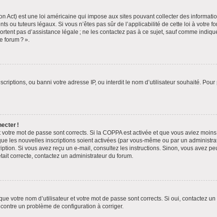
n Act) est une loi américaine qui impose aux sites pouvant collecter des informat
ts ou tuteurs légaux. Si vous n’êtes pas sûr de l’applicabilité de cette loi à votre 
portent pas d’assistance légale ; ne les contactez pas à ce sujet, sauf comme indiq
e forum ? ».
scriptions, ou banni votre adresse IP, ou interdit le nom d’utilisateur souhaité. Pour
ecter !
t votre mot de passe sont corrects. Si la COPPA est activée et que vous aviez moins 
que les nouvelles inscriptions soient activées (par vous-même ou par un administra
ription. Si vous avez reçu un e-mail, consultez les instructions. Sinon, vous avez pe
était correcte, contactez un administrateur du forum.
ue votre nom d’utilisateur et votre mot de passe sont corrects. Si oui, contactez un
encontre un problème de configuration à corriger.