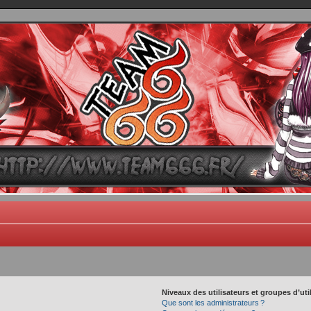
TEAM 666
B One, Blaster Knuckle et Death Trance
Niveaux des utilisateurs et groupes d’uti
Que sont les administrateurs ?