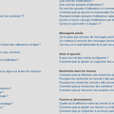
Que sont les modérateurs ?
Que sont les groupes d’utilisateurs ?
Où sont les groupes d’utilisateurs et commen
Comment puis-je devenir le responsable d’un 
plus me connecter ?!
Pourquoi certains groupes d’utilisateurs appa
Qu’est-ce qu’un « groupe d’utilisateurs par d
Qu’est-ce que le lien « L’équipe » ?
Messagerie privée
Je ne peux pas envoyer de messages privés
Je continue à recevoir des messages privés n
 liste des utilisateurs en ligne ?
J’ai reçu un e-mail indésirable de la part de 
urs pas correcte !
Amis et ignorés
À quoi sert ma liste d’amis et d’ignorés ?
 d’utilisateur ?
Comment puis-je ajouter ou supprimer des uti
Recherche dans les forums
e clique sur le lien d’e-mail d’un
Comment puis-je effectuer une recherche d
Pourquoi ma recherche ne renvoie-t-elle auc
Pourquoi ma recherche renvoie-t-elle une p
Comment puis-je rechercher des membres 
réponse ?
Comment puis-je retrouver mes propres mes
ge ?
ssage ?
Favoris et abonnements
Quelle est la différence entre les favoris et
n sondage ?
Comment puis-je ajouter aux favoris ou m’ab
e ?
Comment puis-je m’abonner à un forum spéc