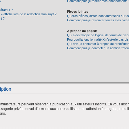
Comment puis-je résilier mes abonnements 
?
érateur ?
Pièces jointes
» affiché lors de la rédaction d’un sujet ?
Quelles pièces jointes sont autorisées sur c
vé ?
Comment puis-je retrouver toutes mes pièces
À propos de phpBB
Qui a développé ce logiciel de forum de dis
Pourquoi la fonctionnalité X n’est-elle pas di
Qui dois-je contacter à propos de problèmes
Comment puis-je contacter un administrateu
iption
administrateurs peuvent réserver la publication aux utilisateurs inscrits. En vous ins
agerie privée, envoi d’e-mails aux autres utilisateurs, adhésion à un groupe d’utili
ons.