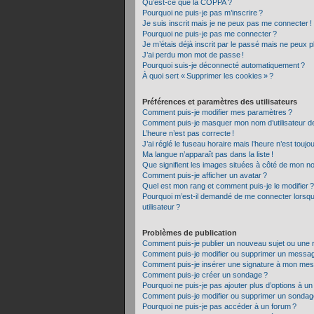
Qu’est-ce que la COPPA ?
Pourquoi ne puis-je pas m’inscrire ?
Je suis inscrit mais je ne peux pas me connecter !
Pourquoi ne puis-je pas me connecter ?
Je m’étais déjà inscrit par le passé mais ne peux 
J’ai perdu mon mot de passe !
Pourquoi suis-je déconnecté automatiquement ?
À quoi sert « Supprimer les cookies » ?
Préférences et paramètres des utilisateurs
Comment puis-je modifier mes paramètres ?
Comment puis-je masquer mon nom d’utilisateur de la
L’heure n’est pas correcte !
J’ai réglé le fuseau horaire mais l’heure n’est toujo
Ma langue n’apparaît pas dans la liste !
Que signifient les images situées à côté de mon nom
Comment puis-je afficher un avatar ?
Quel est mon rang et comment puis-je le modifier ?
Pourquoi m’est-il demandé de me connecter lorsque j
utilisateur ?
Problèmes de publication
Comment puis-je publier un nouveau sujet ou une 
Comment puis-je modifier ou supprimer un messa
Comment puis-je insérer une signature à mon me
Comment puis-je créer un sondage ?
Pourquoi ne puis-je pas ajouter plus d’options à u
Comment puis-je modifier ou supprimer un sondag
Pourquoi ne puis-je pas accéder à un forum ?