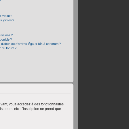
?
e forum ?
 jointes ?
cussions ?
sponible ?
 d’abus ou d’ordres légaux liés à ce forum ?
r du forum ?
crivant, vous accédez à des fonctionnalités
sateurs, etc. L’inscription ne prend que