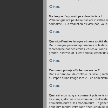
Haut
Ma langue n’apparaît pas dans la liste !
Votre langue n’a peut-être pas été installée s
souhaitée. Si la traduction n’existe pas, vou
Haut
Que signifient les images situées à côté de
Deux images peuvent apparaître à côté de vot
représentée par des étoiles, carrés ou ronds :
grande, est l’avatar : il est habituellement un
Haut
Comment puis-je afficher un avatar ?
Dans le panneau de contrôle utilisateur, secti
ou import d’une image locale. Les administra
Haut
Quel est mon rang et comment puis-je le mo
Les rangs, affichés sous votre nom d’utilisate
administrateurs et les modérateurs. En généra
pour faire monter votre rang : beaucoup de f