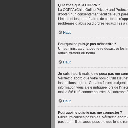
Qu’est-ce que la COPPA ?
La COPPA (Child Online Privacy and Protectio
d’obtenir un consentement écrit de leurs paren
Limited et les propriétaires de ce forum n’ap
problèmes d’abus ou d’ordres légaux liés à c
Haut
Pourquoi ne puis-je pas m’inscrire ?
Un administrateur a peut-être désactivé les in
administrateur du forum.
Haut
Je suis inscrit mais je ne peux pas me conn
Vérifiez d’abord que votre nom d’utilisateur e
instructions reçues. Certains forums exigent 
information vous a été indiquée lors de l’insc
mail a été filtré comme pourriel. Si l’adresse 
Haut
Pourquoi ne puis-je pas me connecter ?
Plusieurs causes possibles. Vérifiez d’abord q
pas banni. Il est aussi possible que le site r