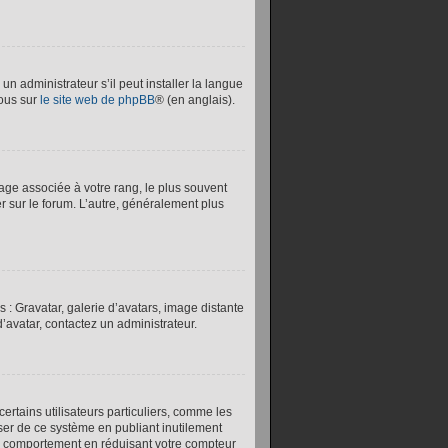
un administrateur s’il peut installer la langue
vous sur
le site web de phpBB
® (en anglais).
age associée à votre rang, le plus souvent
er sur le forum. L’autre, généralement plus
 : Gravatar, galerie d’avatars, image distante
’avatar, contactez un administrateur.
certains utilisateurs particuliers, comme les
user de ce système en publiant inutilement
ce comportement en réduisant votre compteur