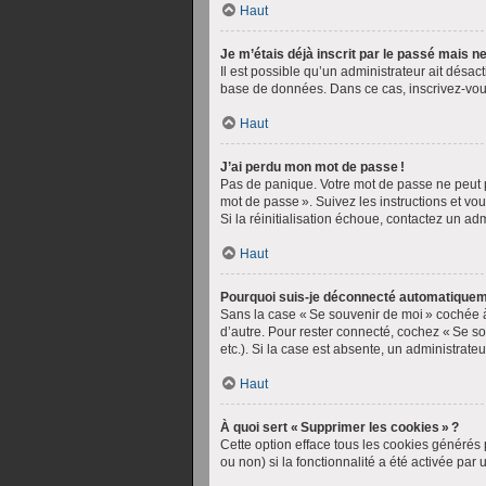
Haut
Je m’étais déjà inscrit par le passé mais 
Il est possible qu’un administrateur ait désa
base de données. Dans ce cas, inscrivez-vou
Haut
J’ai perdu mon mot de passe !
Pas de panique. Votre mot de passe ne peut pa
mot de passe ». Suivez les instructions et v
Si la réinitialisation échoue, contactez un ad
Haut
Pourquoi suis-je déconnecté automatiquem
Sans la case « Se souvenir de moi » cochée à
d’autre. Pour rester connecté, cochez « Se so
etc.). Si la case est absente, un administrate
Haut
À quoi sert « Supprimer les cookies » ?
Cette option efface tous les cookies générés 
ou non) si la fonctionnalité a été activée p