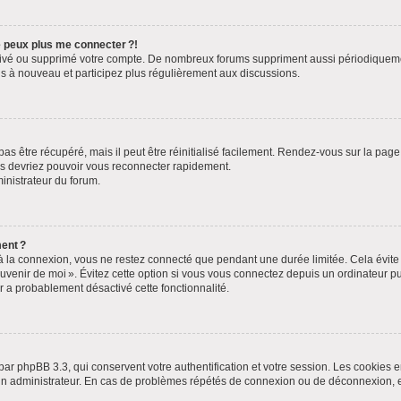
ne peux plus me connecter ?!
ctivé ou supprimé votre compte. De nombreux forums suppriment aussi périodiquement 
s à nouveau et participez plus régulièrement aux discussions.
s être récupéré, mais il peut être réinitialisé facilement. Rendez-vous sur la pag
ous devriez pouvoir vous reconnecter rapidement.
ministrateur du forum.
ent ?
 la connexion, vous ne restez connecté que pendant une durée limitée. Cela évite l
uvenir de moi ». Évitez cette option si vous vous connectez depuis un ordinateur pub
ur a probablement désactivé cette fonctionnalité.
par phpBB 3.3, qui conservent votre authentification et votre session. Les cookies e
ar un administrateur. En cas de problèmes répétés de connexion ou de déconnexion,