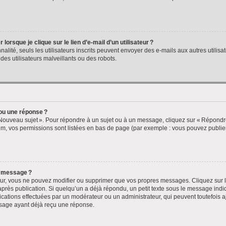
rsque je clique sur le lien d’e-mail d’un utilisateur ?
nnalité, seuls les utilisateurs inscrits peuvent envoyer des e-mails aux autres utilisa
des utilisateurs malveillants ou des robots.
ou une réponse ?
 Nouveau sujet ». Pour répondre à un sujet ou à un message, cliquez sur « Répondre 
m, vos permissions sont listées en bas de page (par exemple : vous pouvez publi
n message ?
ur, vous ne pouvez modifier ou supprimer que vos propres messages. Cliquez sur l
près publication. Si quelqu’un a déjà répondu, un petit texte sous le message indi
ications effectuées par un modérateur ou un administrateur, qui peuvent toutefois aj
sage ayant déjà reçu une réponse.