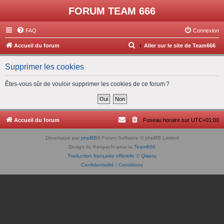
FORUM TEAM 666
FAQ
Connexion
R
Accueil du forum
Aller sur le site de Team666
e
Supprimer les cookies
c
h
Êtes-vous sûr de vouloir supprimer les cookies de ce forum ?
e
r
c
Accueil du forum
Fuseau horaire sur
UTC+01:00
h
Développé par
phpBB
® Forum Software © phpBB Limited
e
Design by Kenpachi pour la
Team666
r
Traduction française officielle
©
Qiaeru
Confidentialité
|
Conditions