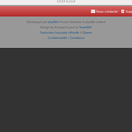
Nous contacter
Supp
Développé par
phpBB
® Forum Software © phpBB Limited
Design by Kenpachi pour la
Team666
Traduction française officielle
©
Qiaeru
Confidentialité
|
Conditions