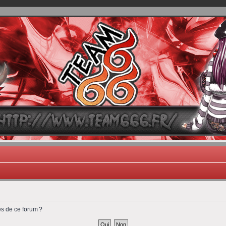
TEAM 666
B One, Blaster Knuckle et Death Trance
es de ce forum ?