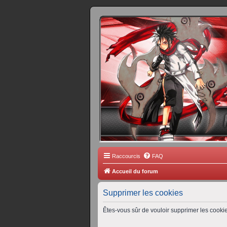
FORUM 
Scantrad Ares, 
Raccourcis
FAQ
Accueil du forum
Supprimer les cookies
Êtes-vous sûr de vouloir supprimer les cooki