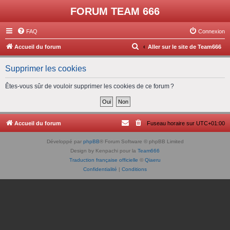
FORUM TEAM 666
FAQ
Connexion
R
Accueil du forum
Aller sur le site de Team666
e
Supprimer les cookies
c
h
Êtes-vous sûr de vouloir supprimer les cookies de ce forum ?
e
r
c
Accueil du forum
Fuseau horaire sur
UTC+01:00
h
Développé par
phpBB
® Forum Software © phpBB Limited
e
Design by Kenpachi pour la
Team666
r
Traduction française officielle
©
Qiaeru
Confidentialité
|
Conditions