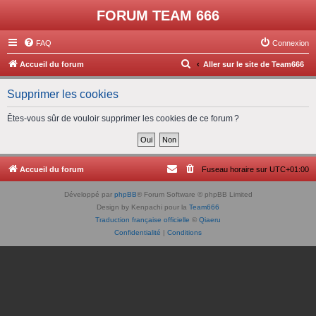
FORUM TEAM 666
FAQ
Connexion
R
Accueil du forum
Aller sur le site de Team666
e
Supprimer les cookies
c
h
Êtes-vous sûr de vouloir supprimer les cookies de ce forum ?
e
r
c
Accueil du forum
Fuseau horaire sur
UTC+01:00
h
Développé par
phpBB
® Forum Software © phpBB Limited
e
Design by Kenpachi pour la
Team666
r
Traduction française officielle
©
Qiaeru
Confidentialité
|
Conditions