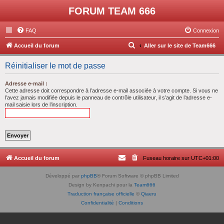
FORUM TEAM 666
FAQ
Connexion
R
Accueil du forum
Aller sur le site de Team666
e
Réinitialiser le mot de passe
c
h
Adresse e-mail :
Cette adresse doit correspondre à l’adresse e-mail associée à votre compte. Si vous ne
e
l’avez jamais modifiée depuis le panneau de contrôle utilisateur, il s’agit de l’adresse e-
mail saisie lors de l’inscription.
r
c
h
e
r
Accueil du forum
Fuseau horaire sur
UTC+01:00
Développé par
phpBB
® Forum Software © phpBB Limited
Design by Kenpachi pour la
Team666
Traduction française officielle
©
Qiaeru
Confidentialité
|
Conditions