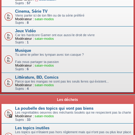
Sujets :
57
Cinema, Série TV
Viens parler ici de ton film ou de ta série préféré
Modérateur :
satan-modos
Sujets :
8
Jeux Vidéo
Car les hardcore Gamer ont eux aussi le droit de vivre
Modérateur :
satan-modos
Sujets :
1
Musique
Tu aime te péter les tympan avec ton casque ?
Fais nous partager ta passion
Modérateur :
satan-modos
Sujets :
6
Littérature, BD, Comics
Parce que les mangas ne sont pas les seuls livres qui éxistent...
Modérateur :
satan-modos
Sujets :
4
Les déchets
La poubelle des topics qui vont pas biens
Les regrettables oeuvres des méchants boulets qui ne respectent pas la charte
Modérateur :
satan-modos
Sujets :
33
Les topics inutiles
Les topics qui n'étaient pas hors réglement mais qui n'ont pas ou plus leur place