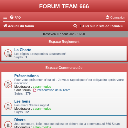
FORUM TEAM 666
FAQ
Connexion
R
Accueil du forum
Aller sur le site de Team666
e
Il est ven. 07 août 2026, 16:50
c
Espace Reglement
h
La Charte
e
Les règles a respectées absolument!!!
Sujets :
1
r
c
Espace Communautée
h
Présentations
Pour vous présenter, c'est ici... Je vous rappel que c'est obligatoire après votre
e
inscription...
Modérateur :
satan-modos
r
Sous-forum :
Présentation de la Team
Sujets :
379
Les liens
Pas avant 30 messages!
Modérateur :
satan-modos
Sujets :
32
Divers
Jeu, concours, idée.. tout ce qui est en dehors de la communauté 666 Satan...
Modérateur :
satan-modos