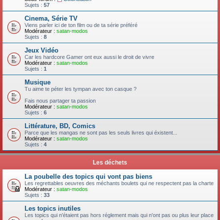
Sujets :
57
Cinema, Série TV
Viens parler ici de ton film ou de ta série préféré
Modérateur :
satan-modos
Sujets :
8
Jeux Vidéo
Car les hardcore Gamer ont eux aussi le droit de vivre
Modérateur :
satan-modos
Sujets :
1
Musique
Tu aime te péter les tympan avec ton casque ?
Fais nous partager ta passion
Modérateur :
satan-modos
Sujets :
6
Littérature, BD, Comics
Parce que les mangas ne sont pas les seuls livres qui éxistent...
Modérateur :
satan-modos
Sujets :
4
Les déchets
La poubelle des topics qui vont pas biens
Les regrettables oeuvres des méchants boulets qui ne respectent pas la charte
Modérateur :
satan-modos
Sujets :
33
Les topics inutiles
Les topics qui n'étaient pas hors réglement mais qui n'ont pas ou plus leur place