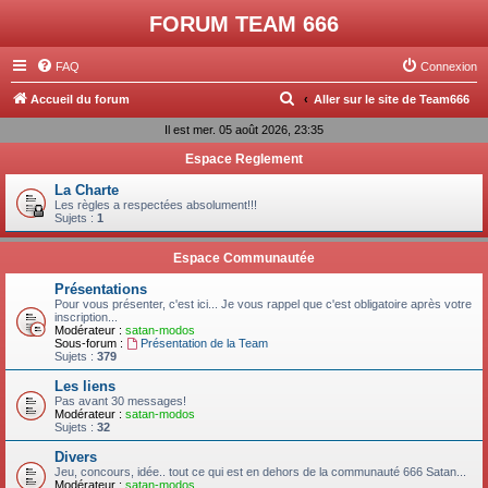
FORUM TEAM 666
FAQ
Connexion
R
Accueil du forum
Aller sur le site de Team666
e
Il est mer. 05 août 2026, 23:35
c
Espace Reglement
h
La Charte
e
Les règles a respectées absolument!!!
Sujets :
1
r
c
Espace Communautée
h
Présentations
Pour vous présenter, c'est ici... Je vous rappel que c'est obligatoire après votre
e
inscription...
Modérateur :
satan-modos
r
Sous-forum :
Présentation de la Team
Sujets :
379
Les liens
Pas avant 30 messages!
Modérateur :
satan-modos
Sujets :
32
Divers
Jeu, concours, idée.. tout ce qui est en dehors de la communauté 666 Satan...
Modérateur :
satan-modos