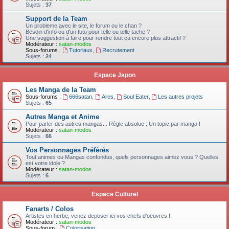
Sujets :
37
Support de la Team
Un probleme avec le site, le forum ou le chan ?
Besoin d'info ou d'un tuto pour telle ou telle tache ?
Une suggestion à faire pour rendre tout ca encore plus attractif ?
Modérateur :
satan-modos
Sous-forums :
Tutoriaux
,
Recrutement
Sujets :
24
Espace Japon
Les Manga de la Team
Sous-forums :
666satan
,
Ares
,
Soul Eater
,
Les autres projets
Sujets :
65
Autres Manga et Anime
Pour parler des autres mangas... Règle absolue : Un topic par manga !
Modérateur :
satan-modos
Sujets :
66
Vos Personnages Préférés
Tout animes ou Mangas confondus, quels personnages aimez vous ? Quelles
est votre idole ?
Modérateur :
satan-modos
Sujets :
6
Espace Culturel
Fanarts / Colos
Artistes en herbe, venez deposer ici vos chefs d'oeuvres !
Modérateur :
satan-modos
Sous-forum :
Colorisation