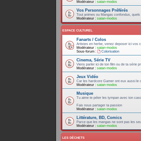
Modérateur :
satan-modos
Vos Personnages Préférés
Tout animes ou Mangas confondus, quels 
Modérateur :
satan-modos
ESPACE CULTUREL
Fanarts / Colos
Artistes en herbe, venez deposer ici vos c
Modérateur :
satan-modos
Sous-forum :
Colorisation
Cinema, Série TV
Viens parler ici de ton film ou de ta série p
Modérateur :
satan-modos
Jeux Vidéo
Car les hardcore Gamer ont eux aussi le d
Modérateur :
satan-modos
Musique
Tu aime te péter les tympan avec ton cas
Fais nous partager ta passion
Modérateur :
satan-modos
Littérature, BD, Comics
Parce que les mangas ne sont pas les seuls
Modérateur :
satan-modos
LES DÉCHETS