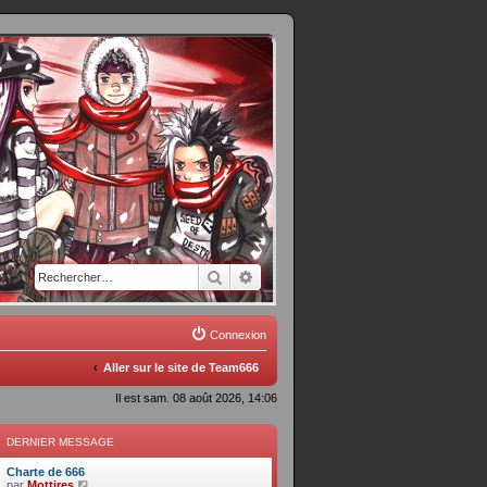
Rechercher
Recherche avancée
Connexion
Aller sur le site de Team666
Il est sam. 08 août 2026, 14:06
DERNIER MESSAGE
D
Charte de 666
e
C
par
Mottires