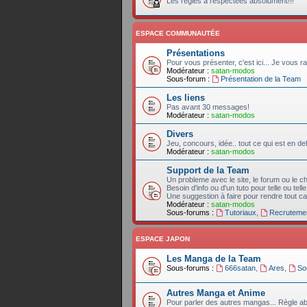
Les règles a respectées absolument!!!
ESPACE COMMUNAUTÉE
Présentations
Pour vous présenter, c'est ici... Je vous ra
Modérateur :
satan-modos
Sous-forum :
Présentation de la Team
Les liens
Pas avant 30 messages!
Modérateur :
satan-modos
Divers
Jeu, concours, idée.. tout ce qui est en 
Modérateur :
satan-modos
Support de la Team
Un probleme avec le site, le forum ou le c
Besoin d'info ou d'un tuto pour telle ou tell
Une suggestion à faire pour rendre tout ca 
Modérateur :
satan-modos
Sous-forums :
Tutoriaux
,
Recruteme
ESPACE JAPON
Les Manga de la Team
Sous-forums :
666satan
,
Ares
,
So
Autres Manga et Anime
Pour parler des autres mangas... Règle ab