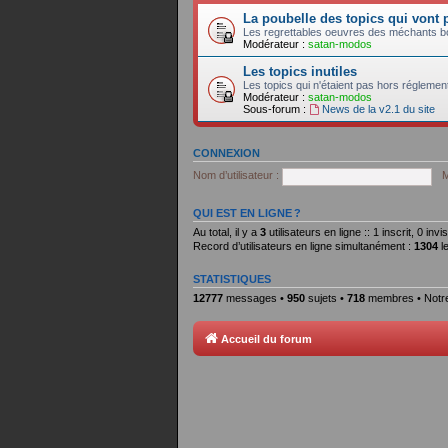
La poubelle des topics qui vont 
Les regrettables oeuvres des méchants bou
Modérateur :
satan-modos
Les topics inutiles
Les topics qui n'étaient pas hors réglemen
Modérateur :
satan-modos
Sous-forum :
News de la v2.1 du site
CONNEXION
Nom d’utilisateur :
M
QUI EST EN LIGNE ?
Au total, il y a
3
utilisateurs en ligne :: 1 inscrit, 0 in
Record d’utilisateurs en ligne simultanément :
1304
le
STATISTIQUES
12777
messages •
950
sujets •
718
membres • Notre
Accueil du forum