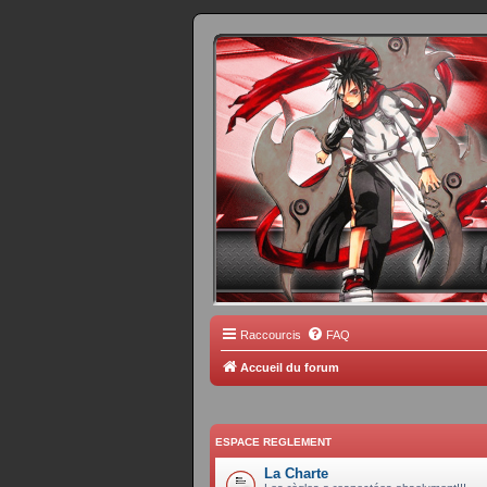
FORUM 
Scantrad Ares, 
Raccourcis
FAQ
Accueil du forum
ESPACE REGLEMENT
La Charte