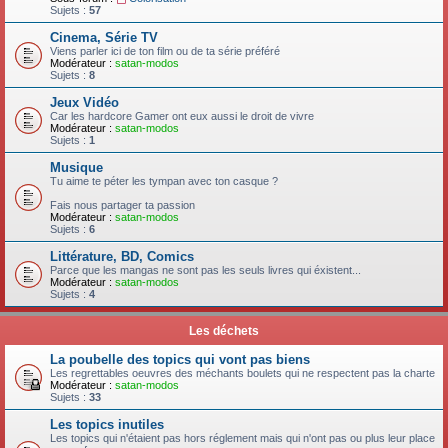
Sujets :
57
Cinema, Série TV
Viens parler ici de ton film ou de ta série préféré
Modérateur :
satan-modos
Sujets :
8
Jeux Vidéo
Car les hardcore Gamer ont eux aussi le droit de vivre
Modérateur :
satan-modos
Sujets :
1
Musique
Tu aime te péter les tympan avec ton casque ?
Fais nous partager ta passion
Modérateur :
satan-modos
Sujets :
6
Littérature, BD, Comics
Parce que les mangas ne sont pas les seuls livres qui éxistent...
Modérateur :
satan-modos
Sujets :
4
Les déchets
La poubelle des topics qui vont pas biens
Les regrettables oeuvres des méchants boulets qui ne respectent pas la charte
Modérateur :
satan-modos
Sujets :
33
Les topics inutiles
Les topics qui n'étaient pas hors réglement mais qui n'ont pas ou plus leur place