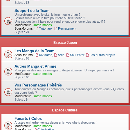
Sujets :
37
Support de la Team
Un probleme avec le site, le forum ou le chan ?
Besoin d'info ou d'un tuto pour telle ou telle tache ?
Une suggestion à faire pour rendre tout ca encore plus attractif ?
Modérateur :
satan-modos
Sous-forums :
Tutoriaux
,
Recrutement
Sujets :
24
Espace Japon
Les Manga de la Team
Sous-forums :
666satan
,
Ares
,
Soul Eater
,
Les autres projets
Sujets :
65
Autres Manga et Anime
Pour parler des autres mangas... Règle absolue : Un topic par manga !
Modérateur :
satan-modos
Sujets :
66
Vos Personnages Préférés
Tout animes ou Mangas confondus, quels personnages aimez vous ? Quelles
est votre idole ?
Modérateur :
satan-modos
Sujets :
6
Espace Culturel
Fanarts / Colos
Artistes en herbe, venez deposer ici vos chefs d'oeuvres !
Modérateur :
satan-modos
Sous-forum :
Colorisation