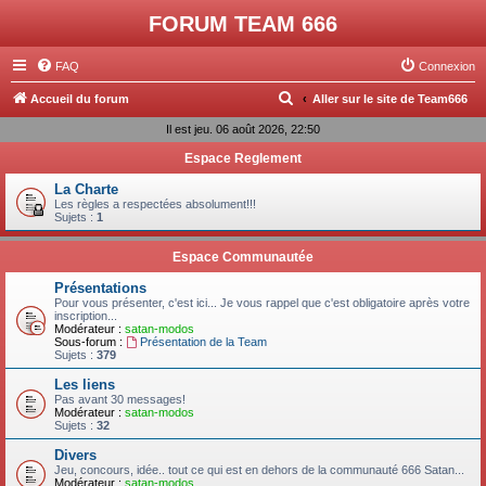
FORUM TEAM 666
FAQ
Connexion
R
Accueil du forum
Aller sur le site de Team666
e
Il est jeu. 06 août 2026, 22:50
c
Espace Reglement
h
La Charte
e
Les règles a respectées absolument!!!
Sujets :
1
r
c
Espace Communautée
h
Présentations
Pour vous présenter, c'est ici... Je vous rappel que c'est obligatoire après votre
e
inscription...
Modérateur :
satan-modos
r
Sous-forum :
Présentation de la Team
Sujets :
379
Les liens
Pas avant 30 messages!
Modérateur :
satan-modos
Sujets :
32
Divers
Jeu, concours, idée.. tout ce qui est en dehors de la communauté 666 Satan...
Modérateur :
satan-modos