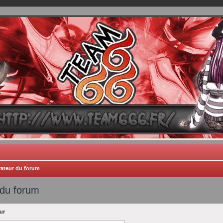
TEAM 666
B One, Blaster Knuckle et Death Trance
rateur du forum
 du forum
ur