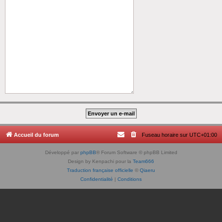
Accueil du forum
Fuseau horaire sur
UTC+01:00
Développé par
phpBB
® Forum Software © phpBB Limited
Design by Kenpachi pour la
Team666
Traduction française officielle
©
Qiaeru
Confidentialité
|
Conditions