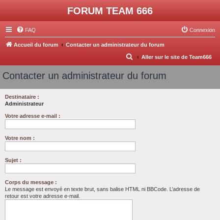
FORUM TEAM 666
FAQ
Connexion
Accueil du forum
Contacter un administrateur du forum
R
Aller sur le site de Team666
e
Contacter un administrateur du forum
c
h
Destinataire :
Administrateur
e
r
Votre adresse e-mail :
c
Votre nom :
h
e
Sujet :
r
Corps du message :
Le message est envoyé en texte brut, sans balise HTML ni BBCode. L’adresse de
retour est votre adresse e-mail.