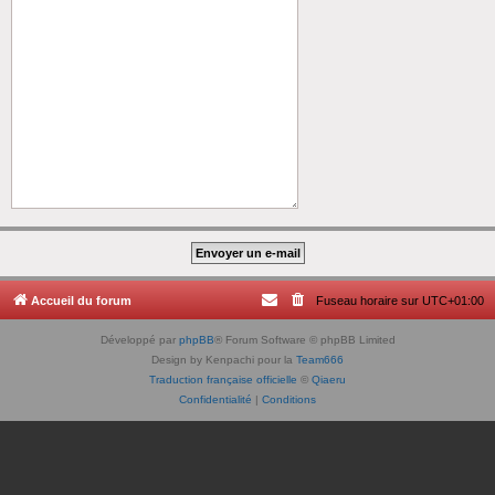
Accueil du forum
Fuseau horaire sur
UTC+01:00
Développé par
phpBB
® Forum Software © phpBB Limited
Design by Kenpachi pour la
Team666
Traduction française officielle
©
Qiaeru
Confidentialité
|
Conditions