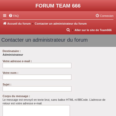
FORUM TEAM 666
FAQ
Connexion
Accueil du forum
Contacter un administrateur du forum
R
Aller sur le site de Team666
e
Contacter un administrateur du forum
c
h
Destinataire :
Administrateur
e
r
Votre adresse e-mail :
c
Votre nom :
h
e
Sujet :
r
Corps du message :
Le message est envoyé en texte brut, sans balise HTML ni BBCode. L’adresse de
retour est votre adresse e-mail.