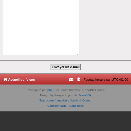
Accueil du forum
Fuseau horaire sur
UTC+01:00
Développé par
phpBB
® Forum Software © phpBB Limited
Design by Kenpachi pour la
Team666
Traduction française officielle
©
Qiaeru
Confidentialité
|
Conditions