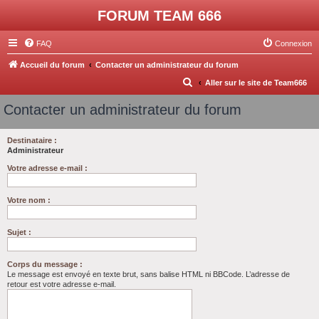
FORUM TEAM 666
FAQ
Connexion
Accueil du forum
Contacter un administrateur du forum
R
Aller sur le site de Team666
e
Contacter un administrateur du forum
c
h
Destinataire :
Administrateur
e
r
Votre adresse e-mail :
c
Votre nom :
h
e
Sujet :
r
Corps du message :
Le message est envoyé en texte brut, sans balise HTML ni BBCode. L’adresse de
retour est votre adresse e-mail.