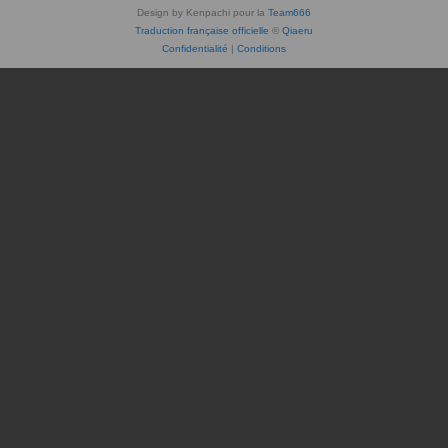
Design by Kenpachi pour la
Team666
Traduction française officielle
©
Qiaeru
Confidentialité
|
Conditions