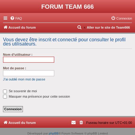
FORUM TEAM 666
FAQ
Connexion
R
Accueil du forum
Aller sur le site de Team666
e
Vous devez être inscrit et connecté pour consulter le profil
c
des utilisateurs.
h
Nom d’utilisateur :
e
r
Mot de passe :
c
h
J’ai oublié mon mot de passe
e
Se souvenir de moi
r
Masquer ma présence pour cette session
Accueil du forum
Fuseau horaire sur
UTC+01:00
Développé par
phpBB
® Forum Software © phpBB Limited