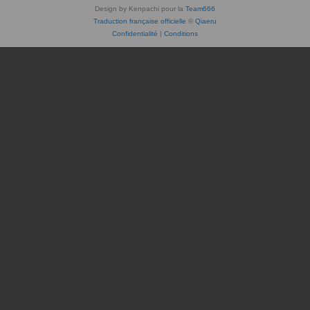
Design by Kenpachi pour la
Team666
Traduction française officielle
©
Qiaeru
Confidentialité
|
Conditions