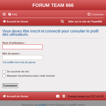
FORUM TEAM 666
FAQ
Connexion
R
Accueil du forum
Aller sur le site de Team666
e
Vous devez être inscrit et connecté pour consulter le profil
c
des utilisateurs.
h
Nom d’utilisateur :
e
r
Mot de passe :
c
h
J’ai oublié mon mot de passe
e
Se souvenir de moi
r
Masquer ma présence pour cette session
Accueil du forum
Fuseau horaire sur
UTC+01:00
Développé par
phpBB
® Forum Software © phpBB Limited