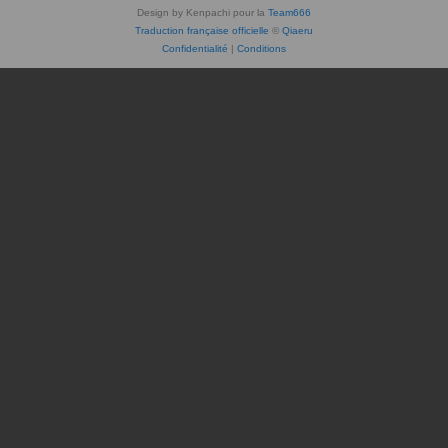
Design by Kenpachi pour la
Team666
Traduction française officielle
©
Qiaeru
Confidentialité
|
Conditions