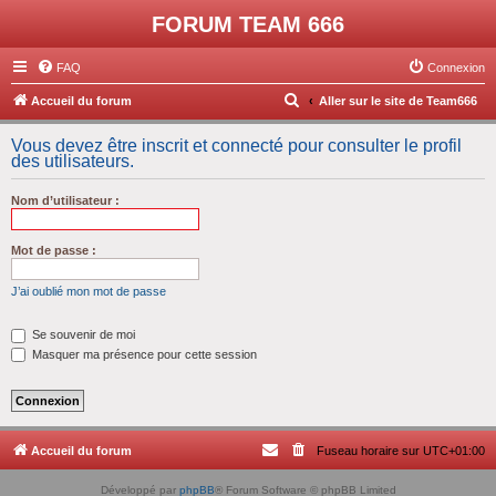
FORUM TEAM 666
FAQ
Connexion
R
Accueil du forum
Aller sur le site de Team666
e
Vous devez être inscrit et connecté pour consulter le profil
c
des utilisateurs.
h
Nom d’utilisateur :
e
r
Mot de passe :
c
h
J’ai oublié mon mot de passe
e
Se souvenir de moi
r
Masquer ma présence pour cette session
Accueil du forum
Fuseau horaire sur
UTC+01:00
Développé par
phpBB
® Forum Software © phpBB Limited