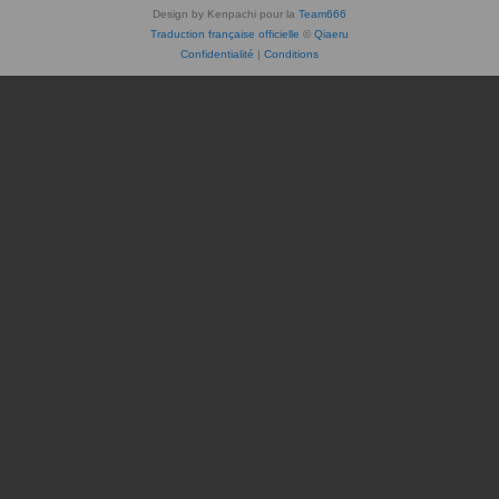
Design by Kenpachi pour la
Team666
Traduction française officielle
©
Qiaeru
Confidentialité
|
Conditions