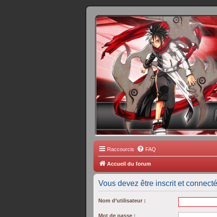
FORUM 
Scantrad Ares, 
Raccourcis
FAQ
Accueil du forum
Vous devez être inscrit et connecté 
Nom d’utilisateur :
Mot de passe :