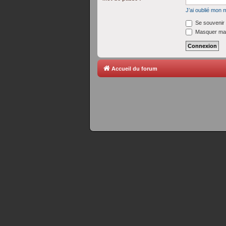
J’ai oublié mon 
Se souvenir 
Masquer ma 
Accueil du forum