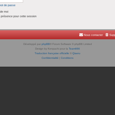
mot de passe
de moi
présence pour cette session
Nous contacter
Supp
Développé par
phpBB
® Forum Software © phpBB Limited
Design by Kenpachi pour la
Team666
Traduction française officielle
©
Qiaeru
Confidentialité
|
Conditions