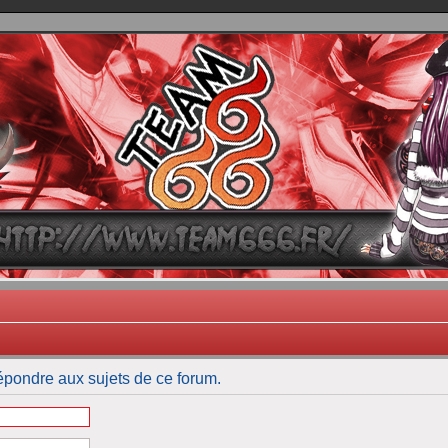
TEAM 666
B One, Blaster Knuckle et Death Trance
pondre aux sujets de ce forum.