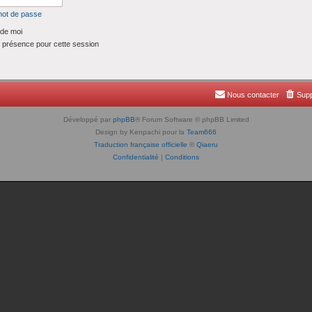
mot de passe
de moi
présence pour cette session
Nous contacter
Supp
Développé par
phpBB
® Forum Software © phpBB Limited
Design by Kenpachi pour la
Team666
Traduction française officielle
©
Qiaeru
Confidentialité
|
Conditions