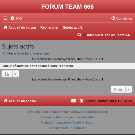
FORUM TEAM 666
FAQ
Connexion
Accueil du forum
Rechercher
Sujets actifs
R
Aller sur le site de Team666
e
Sujets actifs
c
Aller à la recherche avancée
h
La recherche a renvoyé 0 résultat • Page
1
sur
1
e
Aucun résultat ne correspond à votre recherche.
r
c
La recherche a renvoyé 0 résultat • Page
1
sur
1
h
Aller
e
r
Accueil du forum
Fuseau horaire sur
UTC+01:00
Développé par
phpBB
® Forum Software © phpBB Limited
Design by Kenpachi pour la
Team666
Traduction française officielle
©
Qiaeru
Confidentialité
|
Conditions