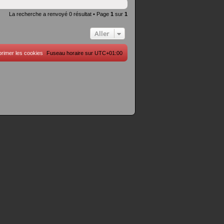
La recherche a renvoyé 0 résultat • Page
1
sur
1
Aller
rimer les cookies
Fuseau horaire sur
UTC+01:00