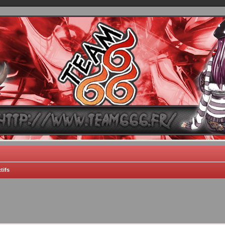
TEAM 666
B One, Blaster Knuckle et Death Trance
tifs