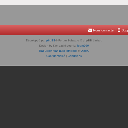
Nous contacter
Supp
Développé par
phpBB
® Forum Software © phpBB Limited
Design by Kenpachi pour la
Team666
Traduction française officielle
©
Qiaeru
Confidentialité
|
Conditions