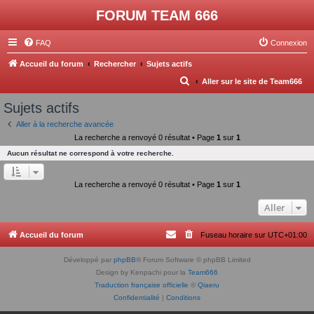
FORUM TEAM 666
FAQ
Connexion
Accueil du forum
Rechercher
Sujets actifs
R
Aller sur le site de Team666
e
Sujets actifs
c
Aller à la recherche avancée
h
La recherche a renvoyé 0 résultat • Page
1
sur
1
e
Aucun résultat ne correspond à votre recherche.
r
c
La recherche a renvoyé 0 résultat • Page
1
sur
1
h
Aller
e
r
Accueil du forum
Fuseau horaire sur
UTC+01:00
Développé par
phpBB
® Forum Software © phpBB Limited
Design by Kenpachi pour la
Team666
Traduction française officielle
©
Qiaeru
Confidentialité
|
Conditions