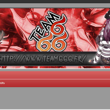
TEAM 666
B One, Blaster Knuckle et Death Trance
tifs