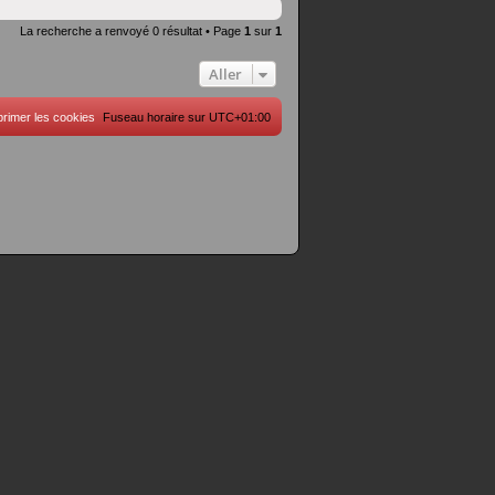
La recherche a renvoyé 0 résultat • Page
1
sur
1
Aller
rimer les cookies
Fuseau horaire sur
UTC+01:00