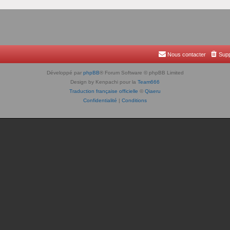
Nous contacter
Supp
Développé par
phpBB
® Forum Software © phpBB Limited
Design by Kenpachi pour la
Team666
Traduction française officielle
©
Qiaeru
Confidentialité
|
Conditions