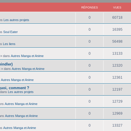
RÉPONSES
VUES
R
V
0
60718
ns
Les autres projets
é
u
R
V
0
16395
ns
Soul Eater
p
e
é
u
o
s
R
V
0
56498
ns
Les liens
p
e
n
é
u
o
s
R
V
0
13133
s
» dans
Autres Manga et Anime
p
e
n
é
u
e
indler)
o
s
R
V
0
12320
s
p
e
3
» dans
Autres Manga et Anime
s
n
é
u
e
o
s
R
V
0
12361
s
s
Autres Manga et Anime
p
e
s
n
é
u
e
rquoi, comment ?
o
s
R
V
0
12197
s
 dans
Les autres projets
p
e
s
n
é
u
e
o
s
R
V
0
12729
s
ans
Autres Manga et Anime
p
e
s
n
é
u
e
o
s
R
V
0
12969
s
ans
Autres Manga et Anime
p
e
s
n
é
u
e
o
s
R
V
0
13327
s
ns
Autres Manga et Anime
p
e
s