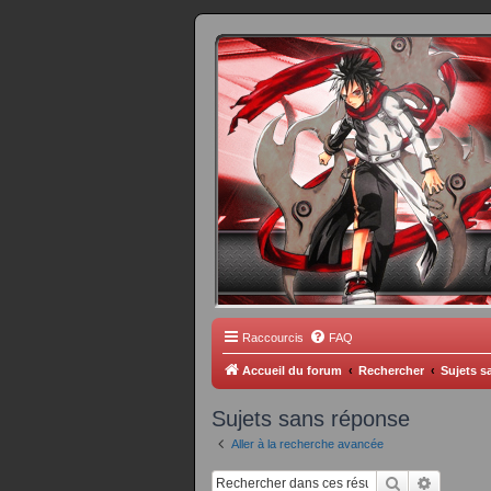
FORUM 
Scantrad Ares, 
Raccourcis
FAQ
Accueil du forum
Rechercher
Sujets s
Sujets sans réponse
Aller à la recherche avancée
Rechercher
Recherc