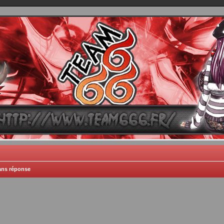
TEAM 666
B One, Blaster Knuckle et Death Trance
ans réponse
he avancée