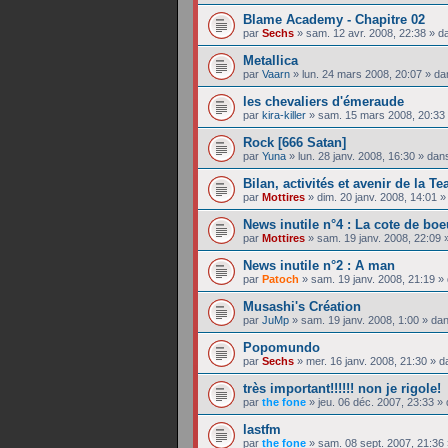
Blame Academy - Chapitre 02
par
Sechs
»
sam. 12 avr. 2008, 22:38
» d
Metallica
par
Vaarn
»
lun. 24 mars 2008, 20:07
» da
les chevaliers d'émeraude
par
kira-killer
»
sam. 15 mars 2008, 20:33
Rock [666 Satan]
par
Yuna
»
lun. 28 janv. 2008, 16:30
» dan
Bilan, activités et avenir de la T
par
Mottires
»
dim. 20 janv. 2008, 14:01
»
News inutile n°4 : La cote de boe
par
Mottires
»
sam. 19 janv. 2008, 22:09
»
News inutile n°2 : A man
par
Patoch
»
sam. 19 janv. 2008, 21:19
» 
Musashi's Création
par
JuMp
»
sam. 19 janv. 2008, 1:00
» da
Popomundo
par
Sechs
»
mer. 16 janv. 2008, 21:30
» d
très important!!!!!! non je rigole!
par
the fone
»
jeu. 06 déc. 2007, 23:33
» 
lastfm
par
the fone
»
sam. 08 sept. 2007, 21:36