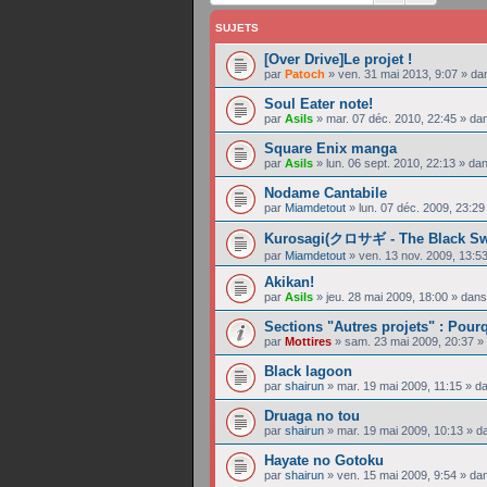
SUJETS
[Over Drive]Le projet !
par
Patoch
»
ven. 31 mai 2013, 9:07
» da
Soul Eater note!
par
Asils
»
mar. 07 déc. 2010, 22:45
» da
Square Enix manga
par
Asils
»
lun. 06 sept. 2010, 22:13
» da
Nodame Cantabile
par
Miamdetout
»
lun. 07 déc. 2009, 23:29
Kurosagi(クロサギ - The Black Sw
par
Miamdetout
»
ven. 13 nov. 2009, 13:5
Akikan!
par
Asils
»
jeu. 28 mai 2009, 18:00
» dan
Sections "Autres projets" : Pou
par
Mottires
»
sam. 23 mai 2009, 20:37
»
Black lagoon
par
shairun
»
mar. 19 mai 2009, 11:15
» d
Druaga no tou
par
shairun
»
mar. 19 mai 2009, 10:13
» d
Hayate no Gotoku
par
shairun
»
ven. 15 mai 2009, 9:54
» da