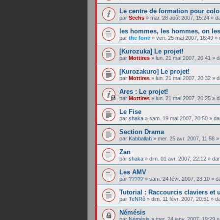
Le centre de formation pour colo
par
Sechs
»
mar. 28 août 2007, 15:24
» d
les hommes, les hommes, on les
par
the fone
»
ven. 25 mai 2007, 18:49
» 
[Kurozuka] Le projet!
par
Mottires
»
lun. 21 mai 2007, 20:41
» 
[Kurozakuro] Le projet!
par
Mottires
»
lun. 21 mai 2007, 20:32
» 
Ares : Le projet!
par
Mottires
»
lun. 21 mai 2007, 20:25
» 
Le Fise
par
shaka
»
sam. 19 mai 2007, 20:50
» d
Section Drama
par
Kabballah
»
mer. 25 avr. 2007, 11:58
»
Zan
par
shaka
»
dim. 01 avr. 2007, 22:12
» da
Les AMV
par
?????
»
sam. 24 févr. 2007, 23:10
» d
Tutorial : Raccourcis claviers et
par
TeNRô
»
dim. 11 févr. 2007, 20:51
» d
Némésis
par
Némésis
»
mer. 24 janv. 2007, 19:29
»