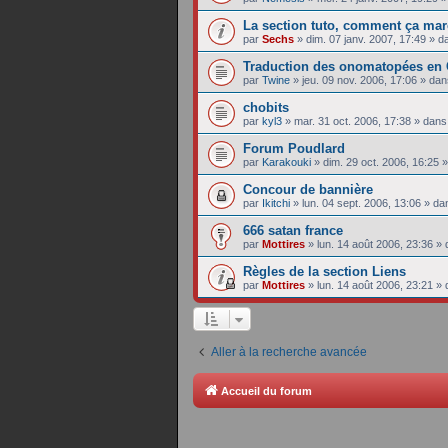
La section tuto, comment ça mar
par
Sechs
»
dim. 07 janv. 2007, 17:49
» d
Traduction des onomatopées en 
par
Twine
»
jeu. 09 nov. 2006, 17:06
» da
chobits
par
kyl3
»
mar. 31 oct. 2006, 17:38
» dan
Forum Poudlard
par
Karakouki
»
dim. 29 oct. 2006, 16:25
»
Concour de bannière
par
Ikitchi
»
lun. 04 sept. 2006, 13:06
» da
666 satan france
par
Mottires
»
lun. 14 août 2006, 23:36
» 
Règles de la section Liens
par
Mottires
»
lun. 14 août 2006, 23:21
» 
Aller à la recherche avancée
Accueil du forum