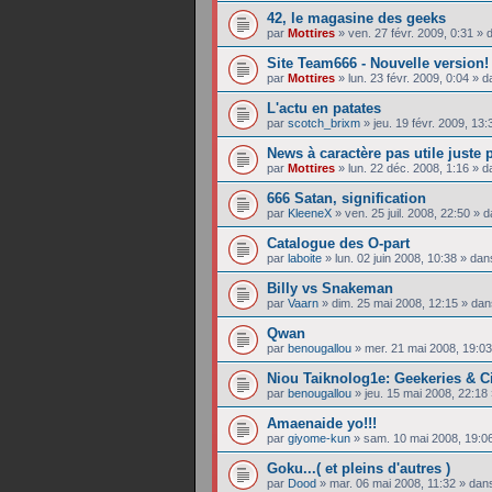
42, le magasine des geeks
par
Mottires
»
ven. 27 févr. 2009, 0:31
» 
Site Team666 - Nouvelle version!
par
Mottires
»
lun. 23 févr. 2009, 0:04
» d
L'actu en patates
par
scotch_brixm
»
jeu. 19 févr. 2009, 13:
News à caractère pas utile juste 
par
Mottires
»
lun. 22 déc. 2008, 1:16
» d
666 Satan, signification
par
KleeneX
»
ven. 25 juil. 2008, 22:50
» d
Catalogue des O-part
par
laboite
»
lun. 02 juin 2008, 10:38
» da
Billy vs Snakeman
par
Vaarn
»
dim. 25 mai 2008, 12:15
» da
Qwan
par
benougallou
»
mer. 21 mai 2008, 19:03
Niou Taiknolog1e: Geekeries & C
par
benougallou
»
jeu. 15 mai 2008, 22:18
Amaenaide yo!!!
par
giyome-kun
»
sam. 10 mai 2008, 19:0
Goku...( et pleins d'autres )
par
Dood
»
mar. 06 mai 2008, 11:32
» dan