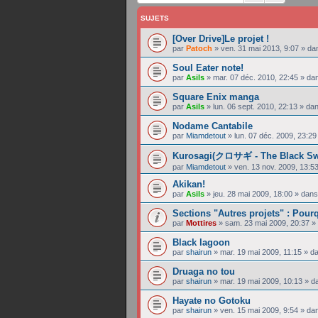
SUJETS
[Over Drive]Le projet !
par
Patoch
»
ven. 31 mai 2013, 9:07
» da
Soul Eater note!
par
Asils
»
mar. 07 déc. 2010, 22:45
» da
Square Enix manga
par
Asils
»
lun. 06 sept. 2010, 22:13
» da
Nodame Cantabile
par
Miamdetout
»
lun. 07 déc. 2009, 23:29
Kurosagi(クロサギ - The Black Sw
par
Miamdetout
»
ven. 13 nov. 2009, 13:5
Akikan!
par
Asils
»
jeu. 28 mai 2009, 18:00
» dan
Sections "Autres projets" : Pou
par
Mottires
»
sam. 23 mai 2009, 20:37
»
Black lagoon
par
shairun
»
mar. 19 mai 2009, 11:15
» d
Druaga no tou
par
shairun
»
mar. 19 mai 2009, 10:13
» d
Hayate no Gotoku
par
shairun
»
ven. 15 mai 2009, 9:54
» da