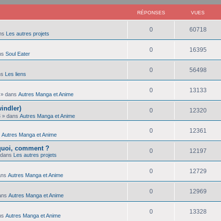
RÉPONSES
VUES
R
V
0
60718
ns
Les autres projets
é
u
R
V
0
16395
ns
Soul Eater
p
e
é
u
o
s
R
V
0
56498
ns
Les liens
p
e
n
é
u
o
s
R
V
0
13133
s
» dans
Autres Manga et Anime
p
e
n
é
u
e
indler)
o
s
R
V
0
12320
s
p
e
3
» dans
Autres Manga et Anime
s
n
é
u
e
o
s
R
V
0
12361
s
s
Autres Manga et Anime
p
e
s
n
é
u
e
rquoi, comment ?
o
s
R
V
0
12197
s
 dans
Les autres projets
p
e
s
n
é
u
e
o
s
R
V
0
12729
s
ans
Autres Manga et Anime
p
e
s
n
é
u
e
o
s
R
V
0
12969
s
ans
Autres Manga et Anime
p
e
s
n
é
u
e
o
s
R
V
0
13328
s
ns
Autres Manga et Anime
p
e
s