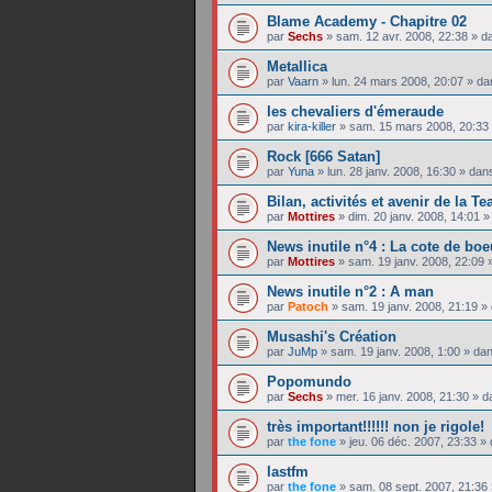
Blame Academy - Chapitre 02
par
Sechs
»
sam. 12 avr. 2008, 22:38
» d
Metallica
par
Vaarn
»
lun. 24 mars 2008, 20:07
» da
les chevaliers d'émeraude
par
kira-killer
»
sam. 15 mars 2008, 20:33
Rock [666 Satan]
par
Yuna
»
lun. 28 janv. 2008, 16:30
» dan
Bilan, activités et avenir de la T
par
Mottires
»
dim. 20 janv. 2008, 14:01
»
News inutile n°4 : La cote de boe
par
Mottires
»
sam. 19 janv. 2008, 22:09
»
News inutile n°2 : A man
par
Patoch
»
sam. 19 janv. 2008, 21:19
» 
Musashi's Création
par
JuMp
»
sam. 19 janv. 2008, 1:00
» da
Popomundo
par
Sechs
»
mer. 16 janv. 2008, 21:30
» d
très important!!!!!! non je rigole!
par
the fone
»
jeu. 06 déc. 2007, 23:33
» 
lastfm
par
the fone
»
sam. 08 sept. 2007, 21:36