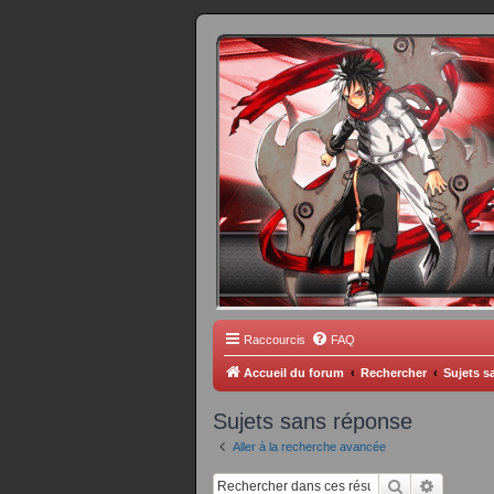
FORUM 
Scantrad Ares, 
Raccourcis
FAQ
Accueil du forum
Rechercher
Sujets s
Sujets sans réponse
Aller à la recherche avancée
Rechercher
Recherc