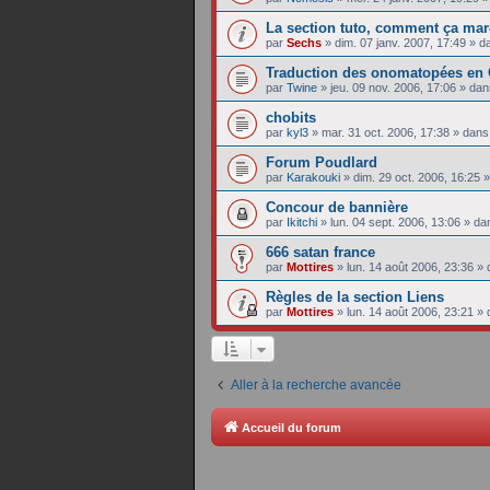
La section tuto, comment ça mar
par
Sechs
»
dim. 07 janv. 2007, 17:49
» d
Traduction des onomatopées en 
par
Twine
»
jeu. 09 nov. 2006, 17:06
» da
chobits
par
kyl3
»
mar. 31 oct. 2006, 17:38
» dan
Forum Poudlard
par
Karakouki
»
dim. 29 oct. 2006, 16:25
»
Concour de bannière
par
Ikitchi
»
lun. 04 sept. 2006, 13:06
» da
666 satan france
par
Mottires
»
lun. 14 août 2006, 23:36
» 
Règles de la section Liens
par
Mottires
»
lun. 14 août 2006, 23:21
» 
Aller à la recherche avancée
Accueil du forum