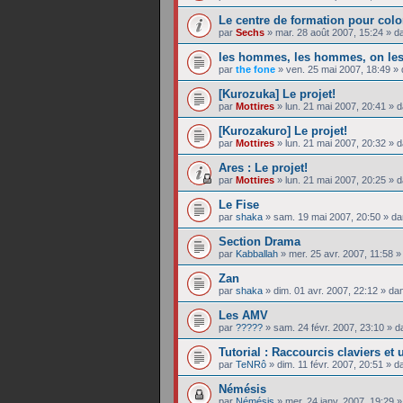
Le centre de formation pour colo
par
Sechs
»
mar. 28 août 2007, 15:24
» d
les hommes, les hommes, on les
par
the fone
»
ven. 25 mai 2007, 18:49
» 
[Kurozuka] Le projet!
par
Mottires
»
lun. 21 mai 2007, 20:41
» 
[Kurozakuro] Le projet!
par
Mottires
»
lun. 21 mai 2007, 20:32
» 
Ares : Le projet!
par
Mottires
»
lun. 21 mai 2007, 20:25
» 
Le Fise
par
shaka
»
sam. 19 mai 2007, 20:50
» d
Section Drama
par
Kabballah
»
mer. 25 avr. 2007, 11:58
»
Zan
par
shaka
»
dim. 01 avr. 2007, 22:12
» da
Les AMV
par
?????
»
sam. 24 févr. 2007, 23:10
» d
Tutorial : Raccourcis claviers et
par
TeNRô
»
dim. 11 févr. 2007, 20:51
» d
Némésis
par
Némésis
»
mer. 24 janv. 2007, 19:29
»