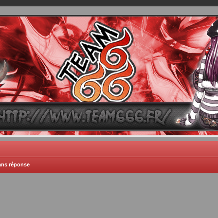
TEAM 666
B One, Blaster Knuckle et Death Trance
ans réponse
he avancée