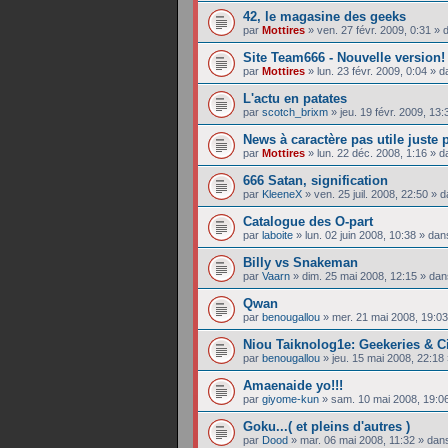
42, le magasine des geeks
par
Mottires
»
ven. 27 févr. 2009, 0:31
» 
Site Team666 - Nouvelle version!
par
Mottires
»
lun. 23 févr. 2009, 0:04
» d
L'actu en patates
par
scotch_brixm
»
jeu. 19 févr. 2009, 13:
News à caractère pas utile juste 
par
Mottires
»
lun. 22 déc. 2008, 1:16
» d
666 Satan, signification
par
KleeneX
»
ven. 25 juil. 2008, 22:50
» d
Catalogue des O-part
par
laboite
»
lun. 02 juin 2008, 10:38
» da
Billy vs Snakeman
par
Vaarn
»
dim. 25 mai 2008, 12:15
» da
Qwan
par
benougallou
»
mer. 21 mai 2008, 19:03
Niou Taiknolog1e: Geekeries & C
par
benougallou
»
jeu. 15 mai 2008, 22:18
Amaenaide yo!!!
par
giyome-kun
»
sam. 10 mai 2008, 19:0
Goku...( et pleins d'autres )
par
Dood
»
mar. 06 mai 2008, 11:32
» dan