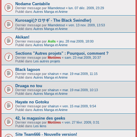
Nodame Cantabile
Dernier message par
Miamdetout
«
lun. 07 déc. 2009, 23:29
Publié dans
Autres Manga et Anime
Kurosagi(クロサギ - The Black Swindler)
Dernier message par
Miamdetout
«
ven. 13 nov. 2009, 13:53
Publié dans
Autres Manga et Anime
Akikan!
Dernier message par
Asils
«
jeu. 28 mai 2009, 18:00
Publié dans
Autres Manga et Anime
Sections "Autres projets" : Pourquoi, comment ?
Dernier message par
Mottires
«
sam. 23 mai 2009, 20:37
Publié dans
Les autres projets
Black lagoon
Dernier message par
shairun
«
mar. 19 mai 2009, 11:15
Publié dans
Autres Manga et Anime
Druaga no tou
Dernier message par
shairun
«
mar. 19 mai 2009, 10:13
Publié dans
Autres Manga et Anime
Hayate no Gotoku
Dernier message par
shairun
«
ven. 15 mai 2009, 9:54
Publié dans
Autres Manga et Anime
42, le magasine des geeks
Dernier message par
Mottires
«
ven. 27 févr. 2009, 0:31
Publié dans
Les liens
Site Team666 - Nouvelle version!