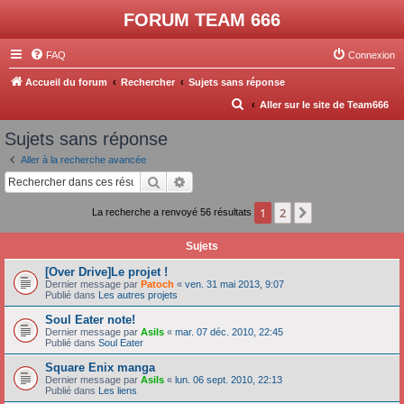
FORUM TEAM 666
FAQ
Connexion
Accueil du forum
Rechercher
Sujets sans réponse
R
Aller sur le site de Team666
e
Sujets sans réponse
c
Aller à la recherche avancée
h
Rechercher
Recherche avancée
e
1
2
Suivant
La recherche a renvoyé 56 résultats
r
c
Sujets
h
[Over Drive]Le projet !
e
Dernier message par
Patoch
«
ven. 31 mai 2013, 9:07
Publié dans
Les autres projets
r
Soul Eater note!
Dernier message par
Asils
«
mar. 07 déc. 2010, 22:45
Publié dans
Soul Eater
Square Enix manga
Dernier message par
Asils
«
lun. 06 sept. 2010, 22:13
Publié dans
Les liens