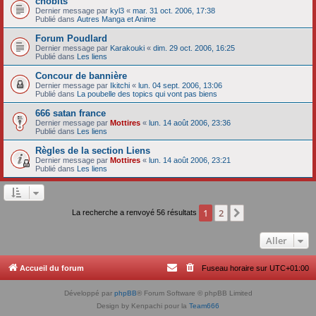
chobits
Dernier message par
kyl3
«
mar. 31 oct. 2006, 17:38
Publié dans
Autres Manga et Anime
Forum Poudlard
Dernier message par
Karakouki
«
dim. 29 oct. 2006, 16:25
Publié dans
Les liens
Concour de bannière
Dernier message par
Ikitchi
«
lun. 04 sept. 2006, 13:06
Publié dans
La poubelle des topics qui vont pas biens
666 satan france
Dernier message par
Mottires
«
lun. 14 août 2006, 23:36
Publié dans
Les liens
Règles de la section Liens
Dernier message par
Mottires
«
lun. 14 août 2006, 23:21
Publié dans
Les liens
1
2
Suivant
La recherche a renvoyé 56 résultats
Aller
Accueil du forum
Fuseau horaire sur
UTC+01:00
Développé par
phpBB
® Forum Software © phpBB Limited
Design by Kenpachi pour la
Team666