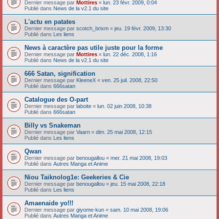
Dernier message par
Mottires
«
lun. 23 févr. 2009, 0:04
Publié dans
News de la v2.1 du site
L'actu en patates
Dernier message par
scotch_brixm
«
jeu. 19 févr. 2009, 13:30
Publié dans
Les liens
News à caractère pas utile juste pour la forme
Dernier message par
Mottires
«
lun. 22 déc. 2008, 1:16
Publié dans
News de la v2.1 du site
666 Satan, signification
Dernier message par
KleeneX
«
ven. 25 juil. 2008, 22:50
Publié dans
666satan
Catalogue des O-part
Dernier message par
laboite
«
lun. 02 juin 2008, 10:38
Publié dans
666satan
Billy vs Snakeman
Dernier message par
Vaarn
«
dim. 25 mai 2008, 12:15
Publié dans
Les liens
Qwan
Dernier message par
benougallou
«
mer. 21 mai 2008, 19:03
Publié dans
Autres Manga et Anime
Niou Taiknolog1e: Geekeries & Cie
Dernier message par
benougallou
«
jeu. 15 mai 2008, 22:18
Publié dans
Les liens
Amaenaide yo!!!
Dernier message par
giyome-kun
«
sam. 10 mai 2008, 19:06
Publié dans
Autres Manga et Anime