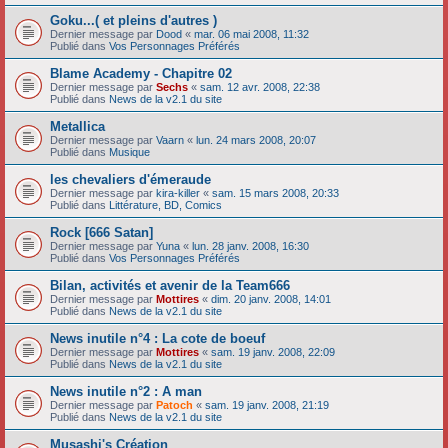
Goku...( et pleins d'autres )
Dernier message par
Dood
«
mar. 06 mai 2008, 11:32
Publié dans
Vos Personnages Préférés
Blame Academy - Chapitre 02
Dernier message par
Sechs
«
sam. 12 avr. 2008, 22:38
Publié dans
News de la v2.1 du site
Metallica
Dernier message par
Vaarn
«
lun. 24 mars 2008, 20:07
Publié dans
Musique
les chevaliers d'émeraude
Dernier message par
kira-killer
«
sam. 15 mars 2008, 20:33
Publié dans
Littérature, BD, Comics
Rock [666 Satan]
Dernier message par
Yuna
«
lun. 28 janv. 2008, 16:30
Publié dans
Vos Personnages Préférés
Bilan, activités et avenir de la Team666
Dernier message par
Mottires
«
dim. 20 janv. 2008, 14:01
Publié dans
News de la v2.1 du site
News inutile n°4 : La cote de boeuf
Dernier message par
Mottires
«
sam. 19 janv. 2008, 22:09
Publié dans
News de la v2.1 du site
News inutile n°2 : A man
Dernier message par
Patoch
«
sam. 19 janv. 2008, 21:19
Publié dans
News de la v2.1 du site
Musashi's Création