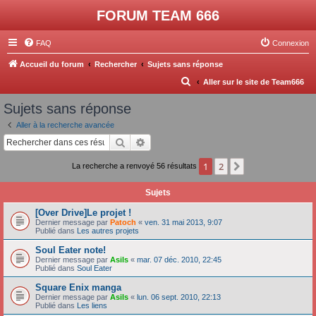
FORUM TEAM 666
FAQ
Connexion
Accueil du forum
Rechercher
Sujets sans réponse
R
Aller sur le site de Team666
e
Sujets sans réponse
c
Aller à la recherche avancée
h
Rechercher
Recherche avancée
e
1
2
Suivant
La recherche a renvoyé 56 résultats
r
c
Sujets
h
[Over Drive]Le projet !
e
Dernier message par
Patoch
«
ven. 31 mai 2013, 9:07
Publié dans
Les autres projets
r
Soul Eater note!
Dernier message par
Asils
«
mar. 07 déc. 2010, 22:45
Publié dans
Soul Eater
Square Enix manga
Dernier message par
Asils
«
lun. 06 sept. 2010, 22:13
Publié dans
Les liens