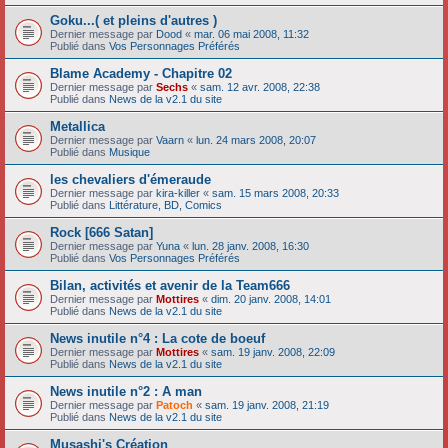
Goku...( et pleins d'autres )
Dernier message par
Dood
«
mar. 06 mai 2008, 11:32
Publié dans
Vos Personnages Préférés
Blame Academy - Chapitre 02
Dernier message par
Sechs
«
sam. 12 avr. 2008, 22:38
Publié dans
News de la v2.1 du site
Metallica
Dernier message par
Vaarn
«
lun. 24 mars 2008, 20:07
Publié dans
Musique
les chevaliers d'émeraude
Dernier message par
kira-killer
«
sam. 15 mars 2008, 20:33
Publié dans
Littérature, BD, Comics
Rock [666 Satan]
Dernier message par
Yuna
«
lun. 28 janv. 2008, 16:30
Publié dans
Vos Personnages Préférés
Bilan, activités et avenir de la Team666
Dernier message par
Mottires
«
dim. 20 janv. 2008, 14:01
Publié dans
News de la v2.1 du site
News inutile n°4 : La cote de boeuf
Dernier message par
Mottires
«
sam. 19 janv. 2008, 22:09
Publié dans
News de la v2.1 du site
News inutile n°2 : A man
Dernier message par
Patoch
«
sam. 19 janv. 2008, 21:19
Publié dans
News de la v2.1 du site
Musashi's Création