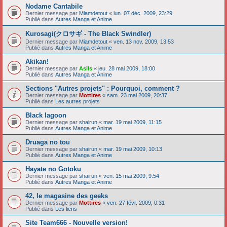
Nodame Cantabile
Dernier message par
Miamdetout
«
lun. 07 déc. 2009, 23:29
Publié dans
Autres Manga et Anime
Kurosagi(クロサギ - The Black Swindler)
Dernier message par
Miamdetout
«
ven. 13 nov. 2009, 13:53
Publié dans
Autres Manga et Anime
Akikan!
Dernier message par
Asils
«
jeu. 28 mai 2009, 18:00
Publié dans
Autres Manga et Anime
Sections "Autres projets" : Pourquoi, comment ?
Dernier message par
Mottires
«
sam. 23 mai 2009, 20:37
Publié dans
Les autres projets
Black lagoon
Dernier message par
shairun
«
mar. 19 mai 2009, 11:15
Publié dans
Autres Manga et Anime
Druaga no tou
Dernier message par
shairun
«
mar. 19 mai 2009, 10:13
Publié dans
Autres Manga et Anime
Hayate no Gotoku
Dernier message par
shairun
«
ven. 15 mai 2009, 9:54
Publié dans
Autres Manga et Anime
42, le magasine des geeks
Dernier message par
Mottires
«
ven. 27 févr. 2009, 0:31
Publié dans
Les liens
Site Team666 - Nouvelle version!