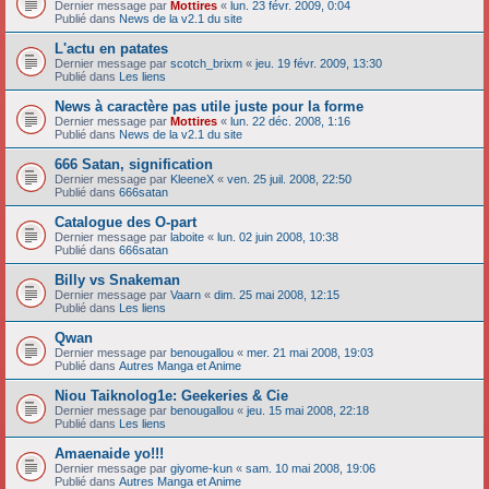
Dernier message par
Mottires
«
lun. 23 févr. 2009, 0:04
Publié dans
News de la v2.1 du site
L'actu en patates
Dernier message par
scotch_brixm
«
jeu. 19 févr. 2009, 13:30
Publié dans
Les liens
News à caractère pas utile juste pour la forme
Dernier message par
Mottires
«
lun. 22 déc. 2008, 1:16
Publié dans
News de la v2.1 du site
666 Satan, signification
Dernier message par
KleeneX
«
ven. 25 juil. 2008, 22:50
Publié dans
666satan
Catalogue des O-part
Dernier message par
laboite
«
lun. 02 juin 2008, 10:38
Publié dans
666satan
Billy vs Snakeman
Dernier message par
Vaarn
«
dim. 25 mai 2008, 12:15
Publié dans
Les liens
Qwan
Dernier message par
benougallou
«
mer. 21 mai 2008, 19:03
Publié dans
Autres Manga et Anime
Niou Taiknolog1e: Geekeries & Cie
Dernier message par
benougallou
«
jeu. 15 mai 2008, 22:18
Publié dans
Les liens
Amaenaide yo!!!
Dernier message par
giyome-kun
«
sam. 10 mai 2008, 19:06
Publié dans
Autres Manga et Anime