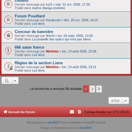
chobits
Dernier message par
kyl3
«
mar. 31 oct. 2006, 17:38
Publié dans
Autres Manga et Anime
Forum Poudlard
Dernier message par
Karakouki
«
dim. 29 oct. 2006, 16:25
Publié dans
Les liens
Concour de bannière
Dernier message par
Ikitchi
«
lun. 04 sept. 2006, 13:06
Publié dans
La poubelle des topics qui vont pas biens
666 satan france
Dernier message par
Mottires
«
lun. 14 août 2006, 23:36
Publié dans
Les liens
Règles de la section Liens
Dernier message par
Mottires
«
lun. 14 août 2006, 23:21
Publié dans
Les liens
1
2
Suivant
La recherche a renvoyé 56 résultats
Aller
Accueil du forum
Fuseau horaire sur
UTC+01:00
Développé par
phpBB
® Forum Software © phpBB Limited
Design by Kenpachi pour la
Team666