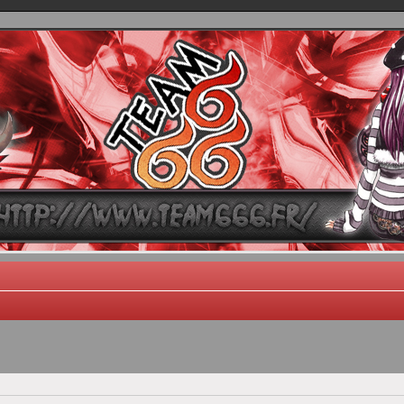
TEAM 666
B One, Blaster Knuckle et Death Trance