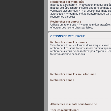
Rechercher par mots-clés :
Insérez le caractère « + » devant un mot qui doit êt
mot qui doit être ignoré. Insérez une liste de mots
verticales discontinues « | » si seul un des mots doi
astérisque « * » comme métacaractère passe-parto
recherches partielles.
Rechercher par auteur :
Utilisez un astérisque « * » comme métacaractère
effectuer des recherches partielles.
OPTIONS DE RECHERCHE
Rechercher dans les forums :
Sélectionnez le ou les forums dans lesquels vous 
recherche. Les sous-forums seront automatiqueme
recherche si vous ne désactivez pas l’option « Re
forums » affichée ci-dessous.
Rechercher dans les sous-forums :
Rechercher dans :
Afficher les résultats sous forme de :
Trier les résultats par :