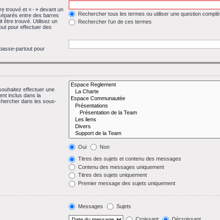
re trouvé et « - » devant un
Rechercher tous les termes ou utiliser une question complè
 séparés entre des barres
t être trouvé. Utilisez un
Rechercher l’un de ces termes
ut pour effectuer des
 passe-partout pour
souhaitez effectuer une
nt inclus dans la
chercher dans les sous-
Oui
Non
Titres des sujets et contenu des messages
Contenu des messages uniquement
Titres des sujets uniquement
Premier message des sujets uniquement
Messages
Sujets
Croissant
Décroissant