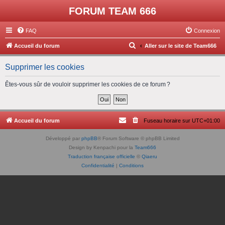
FORUM TEAM 666
FAQ
Connexion
R
Accueil du forum
Aller sur le site de Team666
e
Supprimer les cookies
c
h
Êtes-vous sûr de vouloir supprimer les cookies de ce forum ?
e
r
c
Accueil du forum
Fuseau horaire sur
UTC+01:00
h
Développé par
phpBB
® Forum Software © phpBB Limited
e
Design by Kenpachi pour la
Team666
r
Traduction française officielle
©
Qiaeru
Confidentialité
|
Conditions