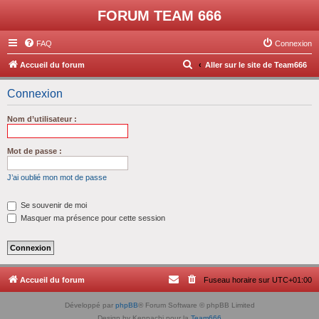
FORUM TEAM 666
FAQ
Connexion
R
Accueil du forum
Aller sur le site de Team666
e
Connexion
c
h
Nom d’utilisateur :
e
r
Mot de passe :
c
J’ai oublié mon mot de passe
h
e
Se souvenir de moi
Masquer ma présence pour cette session
r
Accueil du forum
Fuseau horaire sur
UTC+01:00
Développé par
phpBB
® Forum Software © phpBB Limited
Design by Kenpachi pour la
Team666