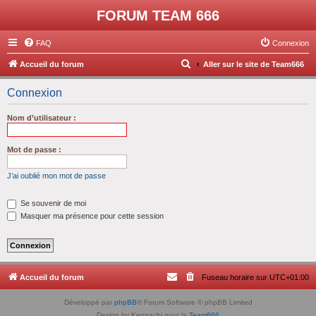
FORUM TEAM 666
FAQ
Connexion
R
Accueil du forum
Aller sur le site de Team666
e
Connexion
c
h
Nom d’utilisateur :
e
r
Mot de passe :
c
J’ai oublié mon mot de passe
h
e
Se souvenir de moi
Masquer ma présence pour cette session
r
Accueil du forum
Fuseau horaire sur
UTC+01:00
Développé par
phpBB
® Forum Software © phpBB Limited
Design by Kenpachi pour la
Team666