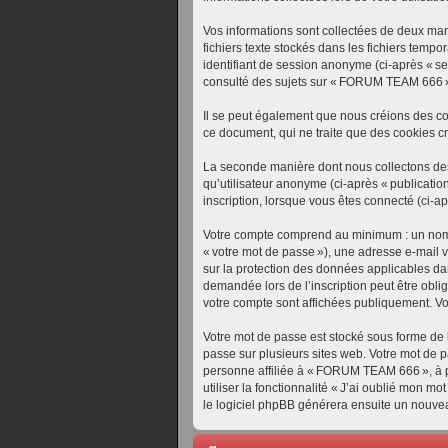
Vos informations sont collectées de deux ma
fichiers texte stockés dans les fichiers tempo
identifiant de session anonyme (ci-après « se
consulté des sujets sur « FORUM TEAM 666 » e
Il se peut également que nous créions des c
ce document, qui ne traite que des cookies cr
La seconde manière dont nous collectons des in
qu’utilisateur anonyme (ci-après « publicati
inscription, lorsque vous êtes connecté (ci-ap
Votre compte comprend au minimum : un nom d’
« votre mot de passe »), une adresse e-mail 
sur la protection des données applicables dan
demandée lors de l’inscription peut être obli
votre compte sont affichées publiquement. V
Votre mot de passe est stocké sous forme de
passe sur plusieurs sites web. Votre mot de 
personne affiliée à « FORUM TEAM 666 », à p
utiliser la fonctionnalité « J’ai oublié mon m
le logiciel phpBB générera ensuite un nouvea