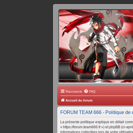
FORUM 
Scantrad Ares, 
Raccourcis
FAQ
Accueil du forum
FORUM TEAM 666 - Politique de co
La présente politique explique en détail com
« https://forum.team666.fr ») et phpBB (ci-apr
informations collectées lors de votre utilisatio