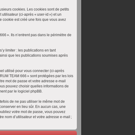
ieurs cookies. Les cookies sont de petits
tilisateur (ci-après « user-id ») et un
me cookie est créé une fois que vous avez
6 ». Ils n’entrent pas dans le périmètre de
 limiter : les publications en tant
 ainsi que les publications soumises après
el utilisé pour vous connecter (ci-après
 FORUM TEAM 666 » sont protégées par les lois
otre mot de passe et votre adresse e-mail
vous pouvez choisir quelles informations de
ent par le logiciel phpBB.
efois de ne pas utiliser le même mot de
conserver en lieu sûr. En aucun cas, une
oubliez votre mot de passe, vous pouvez
e nom d’utilisateur et votre adresse e-mail ;