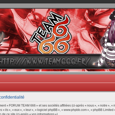
TEAM 666
B One, Blaster Knuckle et Death Trance
nfidentialité
ment « FORUM TEAM 666 » et ses sociétés affiliées (ci-après « nous », « notre », 
ès « ils », « eux », « leur », « logiciel phpBB », « www.phpbb.com », « phpBB Limited 
n de ce site (ci-après « vos informations »).