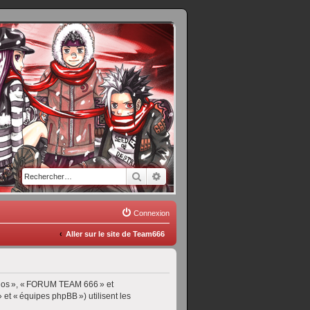
Rechercher
Recherche avancée
Connexion
Aller sur le site de Team666
« nos », « FORUM TEAM 666 » et
» et « équipes phpBB ») utilisent les