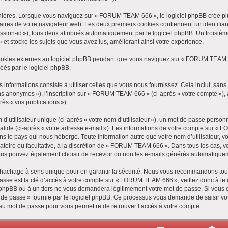
nières. Lorsque vous naviguez sur « FORUM TEAM 666 », le logiciel phpBB crée plus
raires de votre navigateur web. Les deux premiers cookies contiennent un identifiant u
ssion-id »), tous deux attribués automatiquement par le logiciel phpBB. Un troisiè
t stocke les sujets que vous avez lus, améliorant ainsi votre expérience.
ookies externes au logiciel phpBB pendant que vous naviguez sur « FORUM TEAM 66
éés par le logiciel phpBB.
formations consiste à utiliser celles que vous nous fournissez. Cela inclut, sans s’y
ons anonymes »), l’inscription sur « FORUM TEAM 666 » (ci-après « votre compte »),
rès « vos publications »).
utilisateur unique (ci-après « votre nom d’utilisateur »), un mot de passe personn
valide (ci-après « votre adresse e-mail »). Les informations de votre compte sur «
s le pays qui nous héberge. Toute information autre que votre nom d’utilisateur, v
gatoire ou facultative, à la discrétion de « FORUM TEAM 666 ». Dans tous les cas, 
ous pouvez également choisir de recevoir ou non les e-mails générés automatiquem
 hachage à sens unique pour en garantir la sécurité. Nous vous recommandons tout
passe est la clé d’accès à votre compte sur « FORUM TEAM 666 », veillez donc à le 
hpBB ou à un tiers ne vous demandera légitimement votre mot de passe. Si vous 
ot de passe » fournie par le logiciel phpBB. Ce processus vous demande de saisir votr
u mot de passe pour vous permettre de retrouver l’accès à votre compte.