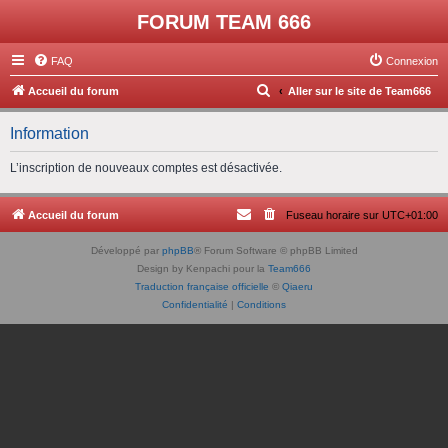
FORUM TEAM 666
FAQ
Connexion
R
Accueil du forum
Aller sur le site de Team666
e
Information
c
h
L’inscription de nouveaux comptes est désactivée.
e
r
Accueil du forum
Fuseau horaire sur
UTC+01:00
c
Développé par
phpBB
® Forum Software © phpBB Limited
h
Design by Kenpachi pour la
Team666
e
Traduction française officielle
©
Qiaeru
Confidentialité
|
Conditions
r