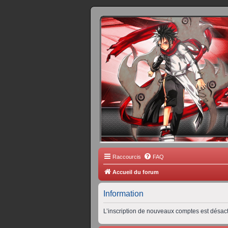
FORUM 
Scantrad Ares, 
Raccourcis
FAQ
Accueil du forum
Information
L’inscription de nouveaux comptes est désact