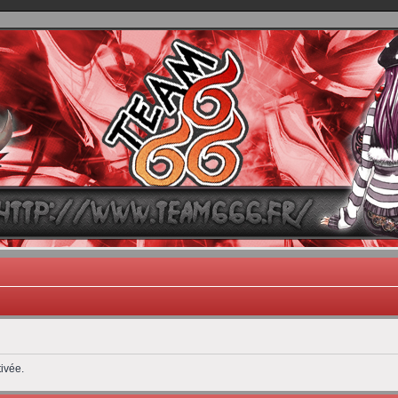
TEAM 666
B One, Blaster Knuckle et Death Trance
ivée.