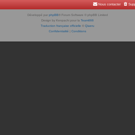
Nous contacter
Supp
Développé par
phpBB
® Forum Software © phpBB Limited
Design by Kenpachi pour la
Team666
Traduction française officielle
©
Qiaeru
Confidentialité
|
Conditions