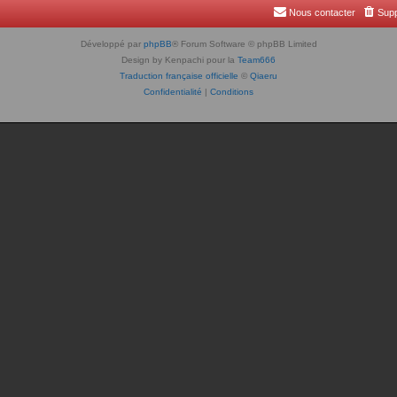
Nous contacter
Supp
Développé par
phpBB
® Forum Software © phpBB Limited
Design by Kenpachi pour la
Team666
Traduction française officielle
©
Qiaeru
Confidentialité
|
Conditions