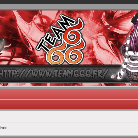
TEAM 666
B One, Blaster Knuckle et Death Trance
ivée.