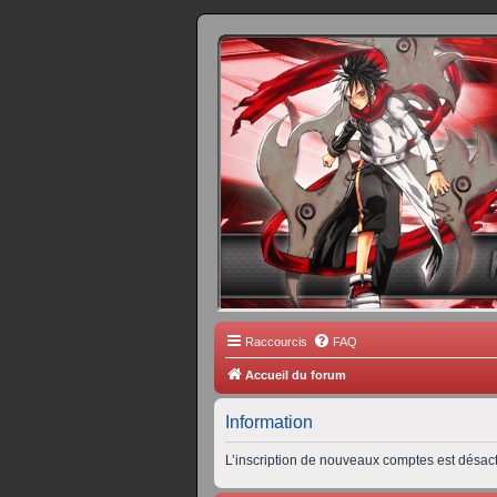
FORUM 
Scantrad Ares, 
Raccourcis
FAQ
Accueil du forum
Information
L’inscription de nouveaux comptes est désact