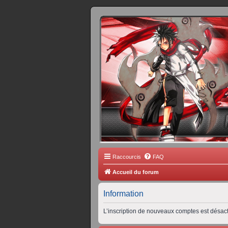
FORUM 
Scantrad Ares, 
Raccourcis
FAQ
Accueil du forum
Information
L’inscription de nouveaux comptes est désact