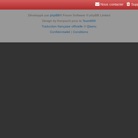
Nous contacter
Supp
Développé par
phpBB
® Forum Software © phpBB Limited
Design by Kenpachi pour la
Team666
Traduction française officielle
©
Qiaeru
Confidentialité
|
Conditions