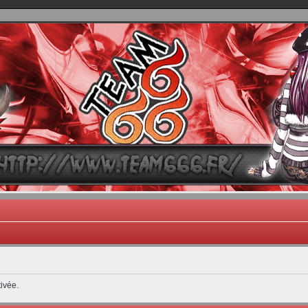
TEAM 666
B One, Blaster Knuckle et Death Trance
ivée.