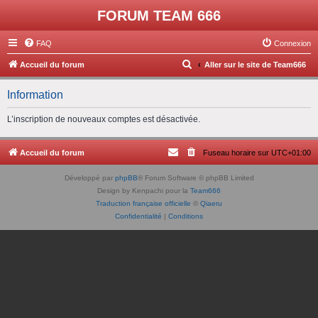
FORUM TEAM 666
FAQ
Connexion
R
Accueil du forum
Aller sur le site de Team666
e
Information
c
h
L’inscription de nouveaux comptes est désactivée.
e
r
Accueil du forum
Fuseau horaire sur
UTC+01:00
c
Développé par
phpBB
® Forum Software © phpBB Limited
h
Design by Kenpachi pour la
Team666
e
Traduction française officielle
©
Qiaeru
Confidentialité
|
Conditions
r