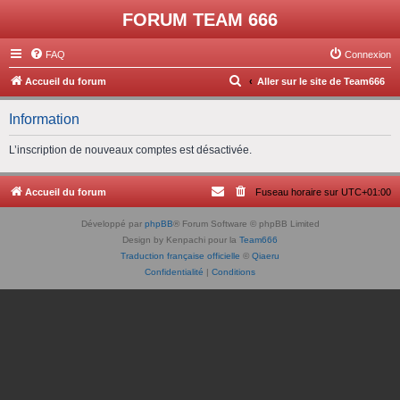
FORUM TEAM 666
FAQ
Connexion
R
Accueil du forum
Aller sur le site de Team666
e
Information
c
h
L’inscription de nouveaux comptes est désactivée.
e
r
Accueil du forum
Fuseau horaire sur
UTC+01:00
c
Développé par
phpBB
® Forum Software © phpBB Limited
h
Design by Kenpachi pour la
Team666
e
Traduction française officielle
©
Qiaeru
Confidentialité
|
Conditions
r