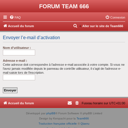
FORUM TEAM 666
FAQ
Connexion
R
Accueil du forum
Aller sur le site de Team666
e
Envoyer l’e-mail d’activation
c
h
Nom d’utilisateur :
e
r
Adresse e-mail :
Cette adresse doit correspondre à l’adresse e-mail associée à votre compte. Si vous ne
c
l’avez jamais modifiée depuis le panneau de contrôle utilisateur, il s’agit de l’adresse e-
mail saisie lors de l’inscription.
h
e
r
Accueil du forum
Fuseau horaire sur
UTC+01:00
Développé par
phpBB
® Forum Software © phpBB Limited
Design by Kenpachi pour la
Team666
Traduction française officielle
©
Qiaeru