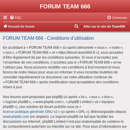
FORUM TEAM 666
FAQ
Connexion
R
Accueil du forum
Aller sur le site de Team666
e
FORUM TEAM 666 - Conditions d’utilisation
c
h
En accédant à « FORUM TEAM 666 » (ci-après dénommé « nous », « notre »,
« nos », « FORUM TEAM 666 » et « https://forum.team666.fr »), vous acceptez
e
d’être légalement lié par les conditions suivantes. Si vous n’acceptez pas
r
l’ensemble de ces conditions, n’accédez pas à « FORUM TEAM 666 » et ne
l’utilisez pas. Nous pouvons modifier ces conditions à tout moment et nous
c
ferons de notre mieux pour vous en informer. Il vous incombe toutefois de
h
consulter régulièrement ce document, car votre utilisation continue de
« FORUM TEAM 666 » après modification vaut acceptation des conditions
e
mises à jour.
r
Nos forums sont propulsés par phpBB (ci-après « ils », « eux », « leur »,
« logiciel phpBB », « www.phpbb.com », « phpBB Limited » et « équipes
phpBB »), une solution de forum publiée sous la «
licence publique générale GNU v2
» (ci-après « GPL »), téléchargeable depuis
www.phpbb.com
(en anglais). Le logiciel phpBB ne fait que faciliter les
discussions sur Internet ; phpBB Limited n’est pas responsable du contenu ni
du comportement autorisés ou interdits sur ce site. Pour plus d’informations sur