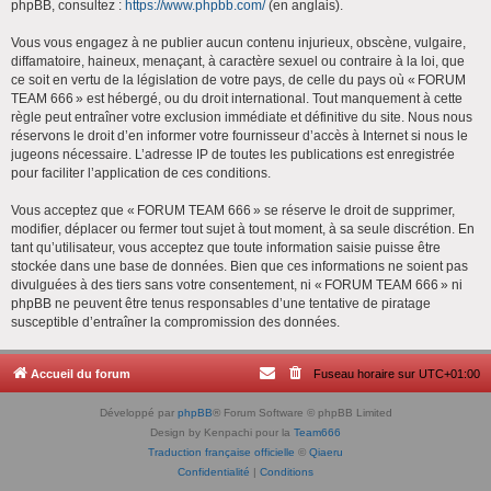
phpBB, consultez :
https://www.phpbb.com/
(en anglais).
Vous vous engagez à ne publier aucun contenu injurieux, obscène, vulgaire,
diffamatoire, haineux, menaçant, à caractère sexuel ou contraire à la loi, que
ce soit en vertu de la législation de votre pays, de celle du pays où « FORUM
TEAM 666 » est hébergé, ou du droit international. Tout manquement à cette
règle peut entraîner votre exclusion immédiate et définitive du site. Nous nous
réservons le droit d’en informer votre fournisseur d’accès à Internet si nous le
jugeons nécessaire. L’adresse IP de toutes les publications est enregistrée
pour faciliter l’application de ces conditions.
Vous acceptez que « FORUM TEAM 666 » se réserve le droit de supprimer,
modifier, déplacer ou fermer tout sujet à tout moment, à sa seule discrétion. En
tant qu’utilisateur, vous acceptez que toute information saisie puisse être
stockée dans une base de données. Bien que ces informations ne soient pas
divulguées à des tiers sans votre consentement, ni « FORUM TEAM 666 » ni
phpBB ne peuvent être tenus responsables d’une tentative de piratage
susceptible d’entraîner la compromission des données.
Accueil du forum
Fuseau horaire sur
UTC+01:00
Développé par
phpBB
® Forum Software © phpBB Limited
Design by Kenpachi pour la
Team666
Traduction française officielle
©
Qiaeru
Confidentialité
|
Conditions