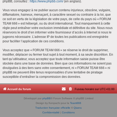
phpBB, consultez :
https://www.phpbb.com/
(en anglais).
Vous vous engagez à ne publier aucun contenu injurieux, obscène, vulgaire,
diffamatoire, haineux, menaçant, à caractère sexuel ou contraire à la loi, que
ce soit en vertu de la législation de votre pays, de celle du pays où « FORUM
TEAM 666 » est hébergé, ou du droit international. Tout manquement à cette
règle peut entraîner votre exclusion immédiate et définitive du site. Nous nous
réservons le droit d’en informer votre fournisseur d’accès à Internet si nous le
jugeons nécessaire. L’adresse IP de toutes les publications est enregistrée
pour faciliter l’application de ces conditions.
Vous acceptez que « FORUM TEAM 666 » se réserve le droit de supprimer,
modifier, déplacer ou fermer tout sujet à tout moment, à sa seule discrétion. En
tant qu’utilisateur, vous acceptez que toute information saisie puisse être
stockée dans une base de données. Bien que ces informations ne soient pas
divulguées à des tiers sans votre consentement, ni « FORUM TEAM 666 » ni
phpBB ne peuvent être tenus responsables d’une tentative de piratage
susceptible d’entraîner la compromission des données.
Accueil du forum
Fuseau horaire sur
UTC+01:00
Développé par
phpBB
® Forum Software © phpBB Limited
Design by Kenpachi pour la
Team666
Traduction française officielle
©
Qiaeru
Confidentialité
|
Conditions