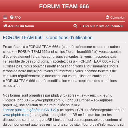
FORUM TEAM 666
FAQ
Connexion
R
Accueil du forum
Aller sur le site de Team666
e
FORUM TEAM 666 - Conditions d’utilisation
c
h
En accédant à « FORUM TEAM 666 » (ci-après dénommé « nous », « notre »,
« nos », « FORUM TEAM 666 » et « https://forum.team666.fr »), vous acceptez
e
d’être légalement lié par les conditions suivantes. Si vous n’acceptez pas
r
l’ensemble de ces conditions, n’accédez pas à « FORUM TEAM 666 » et ne
l’utilisez pas. Nous pouvons modifier ces conditions à tout moment et nous
c
ferons de notre mieux pour vous en informer. Il vous incombe toutefois de
h
consulter régulièrement ce document, car votre utilisation continue de
« FORUM TEAM 666 » après modification vaut acceptation des conditions
e
mises à jour.
r
Nos forums sont propulsés par phpBB (ci-après « ils », « eux », « leur »,
« logiciel phpBB », « www.phpbb.com », « phpBB Limited » et « équipes
phpBB »), une solution de forum publiée sous la «
licence publique générale GNU v2
» (ci-après « GPL »), téléchargeable depuis
www.phpbb.com
(en anglais). Le logiciel phpBB ne fait que faciliter les
discussions sur Internet ; phpBB Limited n’est pas responsable du contenu ni
du comportement autorisés ou interdits sur ce site. Pour plus d’informations sur