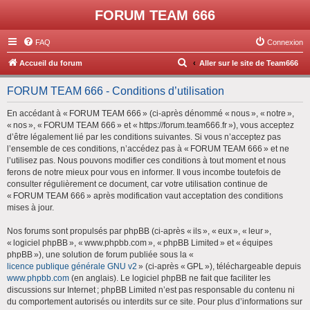
FORUM TEAM 666
FAQ
Connexion
R
Accueil du forum
Aller sur le site de Team666
e
FORUM TEAM 666 - Conditions d’utilisation
c
h
En accédant à « FORUM TEAM 666 » (ci-après dénommé « nous », « notre »,
« nos », « FORUM TEAM 666 » et « https://forum.team666.fr »), vous acceptez
e
d’être légalement lié par les conditions suivantes. Si vous n’acceptez pas
r
l’ensemble de ces conditions, n’accédez pas à « FORUM TEAM 666 » et ne
l’utilisez pas. Nous pouvons modifier ces conditions à tout moment et nous
c
ferons de notre mieux pour vous en informer. Il vous incombe toutefois de
h
consulter régulièrement ce document, car votre utilisation continue de
« FORUM TEAM 666 » après modification vaut acceptation des conditions
e
mises à jour.
r
Nos forums sont propulsés par phpBB (ci-après « ils », « eux », « leur »,
« logiciel phpBB », « www.phpbb.com », « phpBB Limited » et « équipes
phpBB »), une solution de forum publiée sous la «
licence publique générale GNU v2
» (ci-après « GPL »), téléchargeable depuis
www.phpbb.com
(en anglais). Le logiciel phpBB ne fait que faciliter les
discussions sur Internet ; phpBB Limited n’est pas responsable du contenu ni
du comportement autorisés ou interdits sur ce site. Pour plus d’informations sur