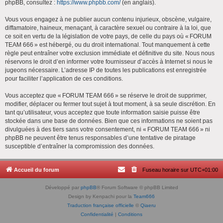
phpBB, consultez :
https://www.phpbb.com/
(en anglais).
Vous vous engagez à ne publier aucun contenu injurieux, obscène, vulgaire,
diffamatoire, haineux, menaçant, à caractère sexuel ou contraire à la loi, que
ce soit en vertu de la législation de votre pays, de celle du pays où « FORUM
TEAM 666 » est hébergé, ou du droit international. Tout manquement à cette
règle peut entraîner votre exclusion immédiate et définitive du site. Nous nous
réservons le droit d’en informer votre fournisseur d’accès à Internet si nous le
jugeons nécessaire. L’adresse IP de toutes les publications est enregistrée
pour faciliter l’application de ces conditions.
Vous acceptez que « FORUM TEAM 666 » se réserve le droit de supprimer,
modifier, déplacer ou fermer tout sujet à tout moment, à sa seule discrétion. En
tant qu’utilisateur, vous acceptez que toute information saisie puisse être
stockée dans une base de données. Bien que ces informations ne soient pas
divulguées à des tiers sans votre consentement, ni « FORUM TEAM 666 » ni
phpBB ne peuvent être tenus responsables d’une tentative de piratage
susceptible d’entraîner la compromission des données.
Accueil du forum
Fuseau horaire sur
UTC+01:00
Développé par
phpBB
® Forum Software © phpBB Limited
Design by Kenpachi pour la
Team666
Traduction française officielle
©
Qiaeru
Confidentialité
|
Conditions