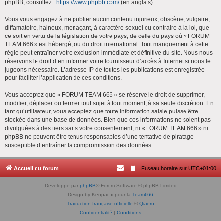
phpBB, consultez :
https://www.phpbb.com/
(en anglais).
Vous vous engagez à ne publier aucun contenu injurieux, obscène, vulgaire,
diffamatoire, haineux, menaçant, à caractère sexuel ou contraire à la loi, que
ce soit en vertu de la législation de votre pays, de celle du pays où « FORUM
TEAM 666 » est hébergé, ou du droit international. Tout manquement à cette
règle peut entraîner votre exclusion immédiate et définitive du site. Nous nous
réservons le droit d’en informer votre fournisseur d’accès à Internet si nous le
jugeons nécessaire. L’adresse IP de toutes les publications est enregistrée
pour faciliter l’application de ces conditions.
Vous acceptez que « FORUM TEAM 666 » se réserve le droit de supprimer,
modifier, déplacer ou fermer tout sujet à tout moment, à sa seule discrétion. En
tant qu’utilisateur, vous acceptez que toute information saisie puisse être
stockée dans une base de données. Bien que ces informations ne soient pas
divulguées à des tiers sans votre consentement, ni « FORUM TEAM 666 » ni
phpBB ne peuvent être tenus responsables d’une tentative de piratage
susceptible d’entraîner la compromission des données.
Accueil du forum
Fuseau horaire sur
UTC+01:00
Développé par
phpBB
® Forum Software © phpBB Limited
Design by Kenpachi pour la
Team666
Traduction française officielle
©
Qiaeru
Confidentialité
|
Conditions