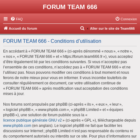
FORUM TEAM 666
FAQ
Connexion
R
Accueil du forum
Aller sur le site de Team666
e
FORUM TEAM 666 - Conditions d’utilisation
c
h
En accédant à « FORUM TEAM 666 » (ci-après dénommé « nous », « notre »,
« nos », « FORUM TEAM 666 » et « https://forum.team666.fr »), vous acceptez
e
d’être légalement lié par les conditions suivantes. Si vous n’acceptez pas
r
l’ensemble de ces conditions, n’accédez pas à « FORUM TEAM 666 » et ne
l’utilisez pas. Nous pouvons modifier ces conditions à tout moment et nous
c
ferons de notre mieux pour vous en informer. Il vous incombe toutefois de
h
consulter régulièrement ce document, car votre utilisation continue de
« FORUM TEAM 666 » après modification vaut acceptation des conditions
e
mises à jour.
r
Nos forums sont propulsés par phpBB (ci-après « ils », « eux », « leur »,
« logiciel phpBB », « www.phpbb.com », « phpBB Limited » et « équipes
phpBB »), une solution de forum publiée sous la «
licence publique générale GNU v2
» (ci-après « GPL »), téléchargeable depuis
www.phpbb.com
(en anglais). Le logiciel phpBB ne fait que faciliter les
discussions sur Internet ; phpBB Limited n’est pas responsable du contenu ni
du comportement autorisés ou interdits sur ce site. Pour plus d’informations sur