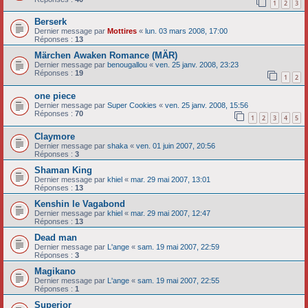
1
2
3
Berserk
Dernier message par
Mottires
«
lun. 03 mars 2008, 17:00
Réponses :
13
Märchen Awaken Romance (MÄR)
Dernier message par
benougallou
«
ven. 25 janv. 2008, 23:23
Réponses :
19
1
2
one piece
Dernier message par
Super Cookies
«
ven. 25 janv. 2008, 15:56
Réponses :
70
1
2
3
4
5
Claymore
Dernier message par
shaka
«
ven. 01 juin 2007, 20:56
Réponses :
3
Shaman King
Dernier message par
khiel
«
mar. 29 mai 2007, 13:01
Réponses :
13
Kenshin le Vagabond
Dernier message par
khiel
«
mar. 29 mai 2007, 12:47
Réponses :
13
Dead man
Dernier message par
L'ange
«
sam. 19 mai 2007, 22:59
Réponses :
3
Magikano
Dernier message par
L'ange
«
sam. 19 mai 2007, 22:55
Réponses :
1
Superior