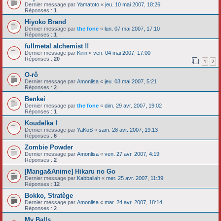
Dernier message par
Yamatoto
«
jeu. 10 mai 2007, 18:26
Réponses :
1
Hiyoko Brand
Dernier message par
the fone
«
lun. 07 mai 2007, 17:10
Réponses :
1
fullmetal alchemist !!
Dernier message par
Kirin
«
ven. 04 mai 2007, 17:00
Réponses :
20
1
2
O-rô
Dernier message par
Amonlisa
«
jeu. 03 mai 2007, 5:21
Réponses :
2
Benkei
Dernier message par
the fone
«
dim. 29 avr. 2007, 19:02
Réponses :
1
Koudelka !
Dernier message par
YaKoS
«
sam. 28 avr. 2007, 19:13
Réponses :
6
Zombie Powder
Dernier message par
Amonlisa
«
ven. 27 avr. 2007, 4:19
Réponses :
2
[Manga&Anime] Hikaru no Go
Dernier message par
Kabballah
«
mer. 25 avr. 2007, 11:39
Réponses :
12
Bokko, Stratège
Dernier message par
Amonlisa
«
mar. 24 avr. 2007, 18:14
Réponses :
2
My Balls