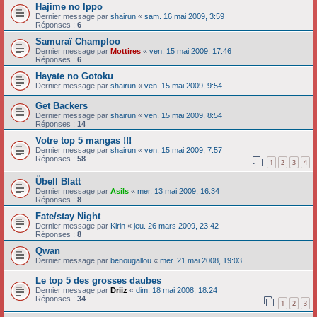
Hajime no Ippo
Dernier message par
shairun
«
sam. 16 mai 2009, 3:59
Réponses :
6
Samuraï Champloo
Dernier message par
Mottires
«
ven. 15 mai 2009, 17:46
Réponses :
6
Hayate no Gotoku
Dernier message par
shairun
«
ven. 15 mai 2009, 9:54
Get Backers
Dernier message par
shairun
«
ven. 15 mai 2009, 8:54
Réponses :
14
Votre top 5 mangas !!!
Dernier message par
shairun
«
ven. 15 mai 2009, 7:57
Réponses :
58
1
2
3
4
Übell Blatt
Dernier message par
Asils
«
mer. 13 mai 2009, 16:34
Réponses :
8
Fate/stay Night
Dernier message par
Kirin
«
jeu. 26 mars 2009, 23:42
Réponses :
8
Qwan
Dernier message par
benougallou
«
mer. 21 mai 2008, 19:03
Le top 5 des grosses daubes
Dernier message par
Driiz
«
dim. 18 mai 2008, 18:24
Réponses :
34
1
2
3