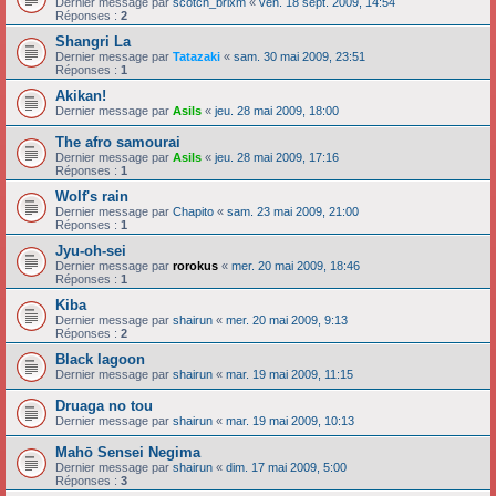
Dernier message par
scotch_brixm
«
ven. 18 sept. 2009, 14:54
Réponses :
2
Shangri La
Dernier message par
Tatazaki
«
sam. 30 mai 2009, 23:51
Réponses :
1
Akikan!
Dernier message par
Asils
«
jeu. 28 mai 2009, 18:00
The afro samourai
Dernier message par
Asils
«
jeu. 28 mai 2009, 17:16
Réponses :
1
Wolf's rain
Dernier message par
Chapito
«
sam. 23 mai 2009, 21:00
Réponses :
1
Jyu-oh-sei
Dernier message par
rorokus
«
mer. 20 mai 2009, 18:46
Réponses :
1
Kiba
Dernier message par
shairun
«
mer. 20 mai 2009, 9:13
Réponses :
2
Black lagoon
Dernier message par
shairun
«
mar. 19 mai 2009, 11:15
Druaga no tou
Dernier message par
shairun
«
mar. 19 mai 2009, 10:13
Mahō Sensei Negima
Dernier message par
shairun
«
dim. 17 mai 2009, 5:00
Réponses :
3