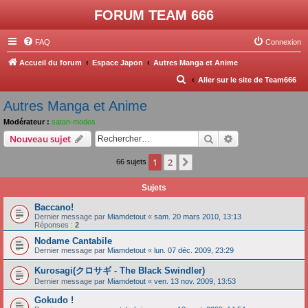
FORUM TEAM 666
FAQ
Connexion
Accueil du forum
Espace Japon
Autres Manga et Anime
R
Aller sur le site de Team666
e
Autres Manga et Anime
c
Modérateur :
satan-modos
h
Rechercher
Recherche avanc
Nouveau sujet
e
1
2
Suivant
66 sujets
r
c
Sujets
h
Baccano!
e
Dernier message par
Miamdetout
«
sam. 20 mars 2010, 13:13
Réponses :
2
r
Nodame Cantabile
Dernier message par
Miamdetout
«
lun. 07 déc. 2009, 23:29
Kurosagi(クロサギ - The Black Swindler)
Dernier message par
Miamdetout
«
ven. 13 nov. 2009, 13:53
Gokudo !