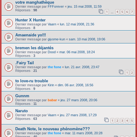
votre manghathèque
Dernier message par
FFForever
«
jeu. 15 mai 2008, 11:59
Réponses :
98
1
4
5
6
7
…
Hunter X Hunter
Dernier message par
Vaarn
«
lun. 12 mai 2008, 21:36
Réponses :
8
Amaenaide yo!!!
Dernier message par
giyome-kun
«
sam. 10 mai 2008, 19:06
bremen les déjantés
Dernier message par
Dood
«
mar. 06 mai 2008, 18:24
Réponses :
3
.Fairy Tail
Dernier message par
the fone
«
lun. 21 avr. 2008, 23:47
Réponses :
21
1
2
to love-ru trouble
Dernier message par
Kirin
«
dim. 06 avr. 2008, 16:56
Réponses :
9
Gunnm
Dernier message par
babar
«
jeu. 27 mars 2008, 20:06
Réponses :
11
Naruto
Dernier message par
Vaarn
«
jeu. 27 mars 2008, 17:29
Réponses :
63
1
2
3
4
5
Death Note, le nouveau phénomène???
Dernier message par
the fone
«
mar. 11 mars 2008, 20:28
Réponses :
40