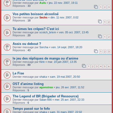
Dernier message par
Asils
«
jeu. 22 nov. 2007, 19:11
Réponses :
33
1
2
3
Vos petites boisson alcoolisé
Dernier message par
Sechs
«
dim. 11 nov. 2007, 0:02
Réponses :
18
1
2
Tu aimes les crèpes? C'est ici
Dernier message par
scotch_brixm
«
ven. 05 oct. 2007, 13:45
Réponses :
20
1
2
Assis ou debout ?
Dernier message par
Sorcha
«
ven. 14 sept. 2007, 18:20
Réponses :
43
1
2
3
le jeu des répliques de manga ou d'anime
Dernier message par
Kirin
«
mar. 19 juin 2007, 13:35
Réponses :
80
1
2
3
4
5
6
Le Fise
Dernier message par
shaka
«
sam. 19 mai 2007, 20:50
OST d'anime listing
Dernier message par
agonotrax
«
jeu. 26 avr. 2007, 11:52
Réponses :
5
The Legend of BR (Brigader of Ressource)
Dernier message par
Satan 666
«
mer. 25 avr. 2007, 22:33
Réponses :
6
Temps passé sur le fofo
Dernier message par
shaka
«
sam. 31 mars 2007, 22:02