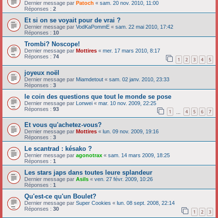
Dernier message par
Patoch
«
sam. 20 nov. 2010, 11:00
Réponses :
2
Et si on se voyait pour de vrai ?
Dernier message par
VodKaPommE
«
sam. 22 mai 2010, 17:42
Réponses :
10
Trombi? Noscope!
Dernier message par
Mottires
«
mer. 17 mars 2010, 8:17
Réponses :
74
1
2
3
4
5
joyeux noël
Dernier message par
Miamdetout
«
sam. 02 janv. 2010, 23:33
Réponses :
3
le coin des questions que tout le monde se pose
Dernier message par
Lonwei
«
mar. 10 nov. 2009, 22:25
Réponses :
93
1
4
5
6
7
…
Et vous qu'achetez-vous?
Dernier message par
Mottires
«
lun. 09 nov. 2009, 19:16
Réponses :
3
Le scantrad : késako ?
Dernier message par
agonotrax
«
sam. 14 mars 2009, 18:25
Réponses :
1
Les stars japs dans toutes leure splandeur
Dernier message par
Asils
«
ven. 27 févr. 2009, 10:26
Réponses :
1
Qu'est-ce qu'un Boulet?
Dernier message par
Super Cookies
«
lun. 08 sept. 2008, 22:14
Réponses :
30
1
2
3