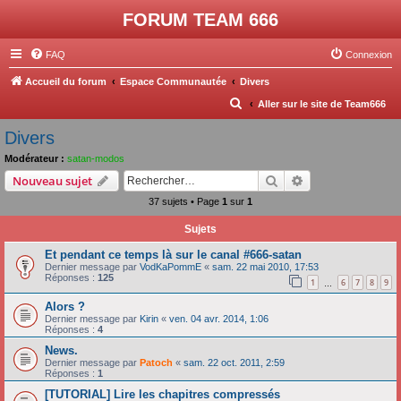
FORUM TEAM 666
FAQ
Connexion
Accueil du forum
Espace Communautée
Divers
R
Aller sur le site de Team666
e
Divers
c
Modérateur :
satan-modos
h
Rechercher
Recherche avanc
Nouveau sujet
e
37 sujets • Page
1
sur
1
r
Sujets
c
Et pendant ce temps là sur le canal #666-satan
h
Dernier message par
VodKaPommE
«
sam. 22 mai 2010, 17:53
e
Réponses :
125
1
6
7
8
9
…
r
Alors ?
Dernier message par
Kirin
«
ven. 04 avr. 2014, 1:06
Réponses :
4
News.
Dernier message par
Patoch
«
sam. 22 oct. 2011, 2:59
Réponses :
1
[TUTORIAL] Lire les chapitres compressés