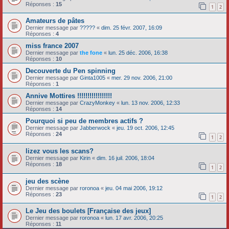
Réponses :
15
1
2
Amateurs de pâtes
Dernier message par
?????
«
dim. 25 févr. 2007, 16:09
Réponses :
4
miss france 2007
Dernier message par
the fone
«
lun. 25 déc. 2006, 16:38
Réponses :
10
Decouverte du Pen spinning
Dernier message par
Ginta1005
«
mer. 29 nov. 2006, 21:00
Réponses :
1
Annive Mottires !!!!!!!!!!!!!!!!!
Dernier message par
CrazyMonkey
«
lun. 13 nov. 2006, 12:33
Réponses :
14
Pourquoi si peu de membres actifs ?
Dernier message par
Jabberwock
«
jeu. 19 oct. 2006, 12:45
Réponses :
24
1
2
lizez vous les scans?
Dernier message par
Kirin
«
dim. 16 juil. 2006, 18:04
Réponses :
18
1
2
jeu des scène
Dernier message par
roronoa
«
jeu. 04 mai 2006, 19:12
Réponses :
23
1
2
Le Jeu des boulets [Française des jeux]
Dernier message par
roronoa
«
lun. 17 avr. 2006, 20:25
Réponses :
11